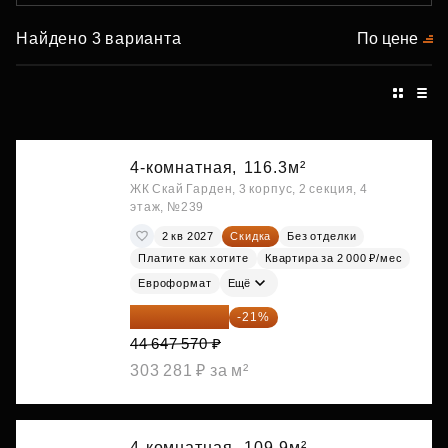
Найдено 3 варианта
По цене
4-комнатная,
116.3м²
ЖК Скай Гарден, 3 корпус, 2 секция, 4
этаж, №239
2 кв 2027
Скидка
Без отделки
Платите как хотите
Квартира за 2 000 ₽/мес
Евроформат
Ещё
35 271 580 ₽
-21%
44 647 570 ₽
303 281 ₽ за м²
4-комнатная,
109.9м²