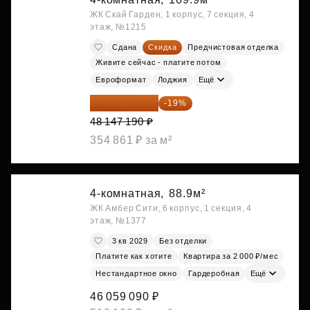
ЖК Скай Гарден, 1 корпус, 7 секция, 4
этаж, №1215
Сдана
Скидка
Предчистовая отделка
Живите сейчас - платите потом
Евроформат
Лоджия
Ещё
38 999 224 ₽
-19%
48 147 190 ₽
354 861 ₽ за м²
4-комнатная,
88.9м²
ЖК Амбер Сити, 6 корпус, 1 секция, 4
этаж, №1377
3 кв 2029
Без отделки
Платите как хотите
Квартира за 2 000 ₽/мес
Нестандартное окно
Гардеробная
Ещё
46 059 090 ₽