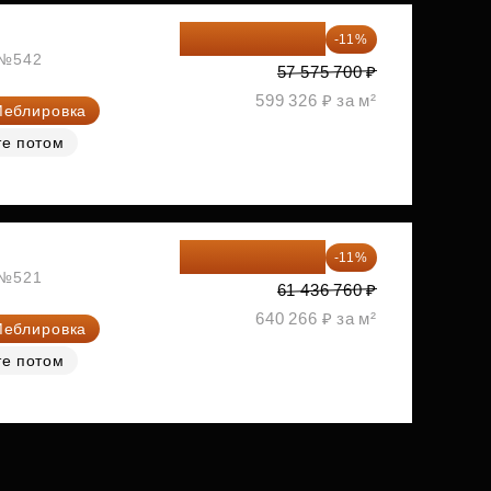
51 242 373 ₽
-11%
, №542
57 575 700 ₽
599 326 ₽ за м²
еблировка
те потом
54 678 716 ₽
-11%
, №521
61 436 760 ₽
640 266 ₽ за м²
еблировка
те потом