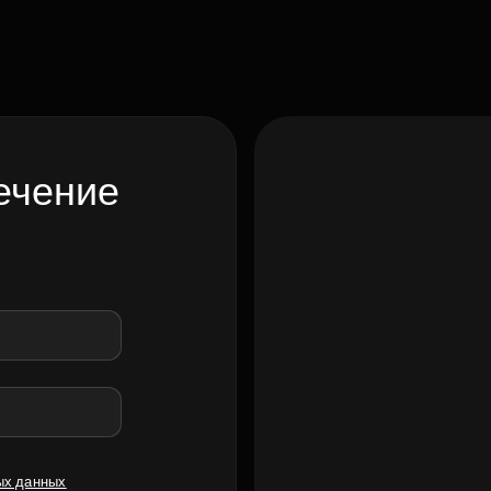
ечение
ых данных