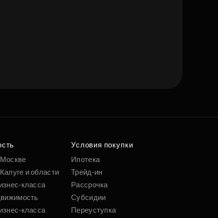
ость
Условия покупки
 Москве
Ипотека
Калуге и области
Трейд-ин
изнес-класса
Рассрочка
движимость
Субсидии
изнес-класса
Переуступка