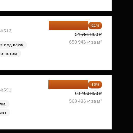
48 755 855 ₽
-11%
, №512
54 781 860 ₽
650 946 ₽ за м²
я под ключ
те потом
50 736 748 ₽
-16%
, №591
60 400 890 ₽
569 436 ₽ за м²
лка
мат