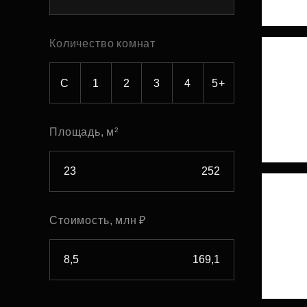
Рефинансирование
Количество комнат
С
1
2
3
4
5+
Площадь, м²
Стоимость, млн ₽