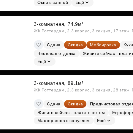
Субсидии
Окно в ванной
Ещё
3-комнатная,
74.9м²
ЖК Роттердам, 2.3 корпус, 3 секция, 17 этаж
Сдана
Скидка
Меблировка
Кухн
Чистовая отделка
Живите сейчас - плати
Ещё
3-комнатная,
89.1м²
ЖК Роттердам, 2.3 корпус, 3 секция, 28 этаж
Сдана
Скидка
Предчистовая отде
Живите сейчас - платите потом
Еврофор
Мастер-зона с санузлом
Ещё