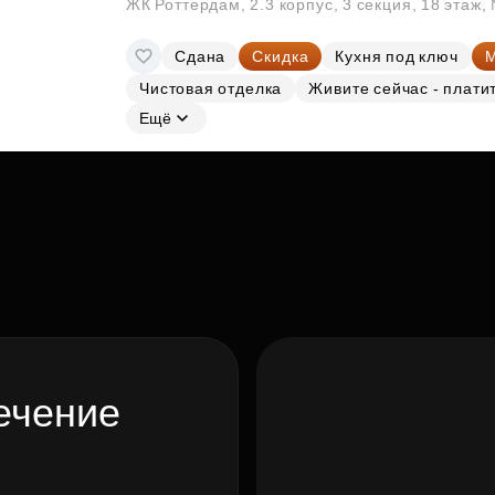
ЖК Роттердам, 2.3 корпус, 3 секция, 18 этаж
Сдана
Скидка
Кухня под ключ
М
Чистовая отделка
Живите сейчас - плати
Ещё
ечение