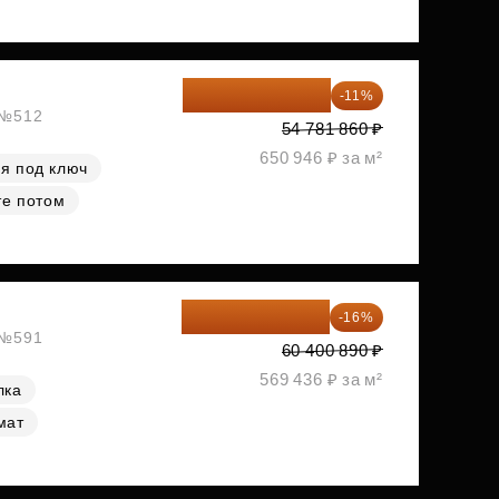
48 755 855 ₽
-11%
, №512
54 781 860 ₽
650 946 ₽ за м²
я под ключ
те потом
50 736 748 ₽
-16%
, №591
60 400 890 ₽
569 436 ₽ за м²
лка
мат