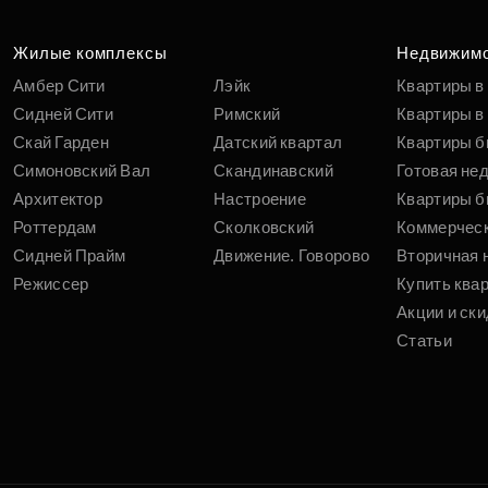
Жилые комплексы
Недвижим
Амбер Сити
Лэйк
Квартиры в
Сидней Сити
Римский
Квартиры в 
Скай Гарден
Датский квартал
Квартиры б
Симоновский Вал
Скандинавский
Готовая не
Архитектор
Настроение
Квартиры б
Роттердам
Сколковский
Коммерчес
Сидней Прайм
Движение. Говорово
Вторичная 
Режиссер
Купить ква
Акции и ски
Статьи