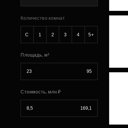
Рефинансирование
Количество комнат
С
1
2
3
4
5+
Площадь, м²
Стоимость, млн ₽