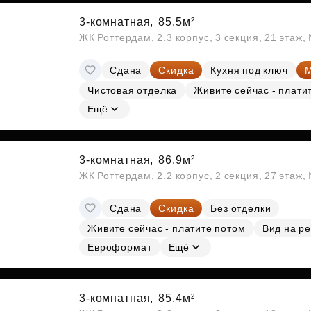
3-комнатная,
85.5м²
ЖК Роттердам, 2.3 корпус, 3 секция, 21 этаж
Сдана
Скидка
Кухня под ключ
М
Чистовая отделка
Живите сейчас - плати
Ещё
3-комнатная,
86.9м²
ЖК Роттердам, 2.2 корпус, 2 секция, 27 этаж
Сдана
Скидка
Без отделки
Живите сейчас - платите потом
Вид на ре
Евроформат
Ещё
3-комнатная,
85.4м²