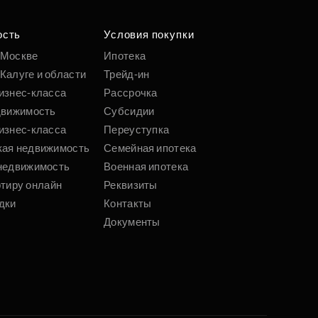
ость
Условия покупки
 Москве
Ипотека
Калуге и области
Трейд-ин
изнес-класса
Рассрочка
движимость
Субсидии
изнес-класса
Переуступка
кая недвижимость
Семейная ипотека
недвижимость
Военная ипотека
ртиру онлайн
Реквизиты
дки
Контакты
Документы