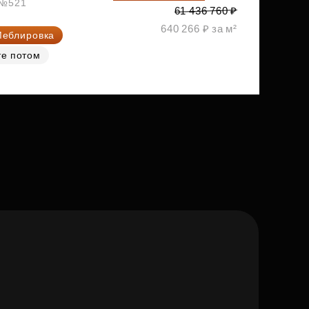
, №521
61 436 760 ₽
640 266 ₽ за м²
еблировка
те потом