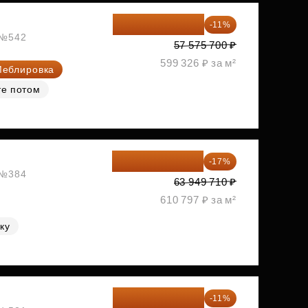
51 242 373 ₽
-11%
, №542
57 575 700 ₽
599 326 ₽ за м²
еблировка
те потом
53 078 259 ₽
-17%
, №384
63 949 710 ₽
610 797 ₽ за м²
ку
54 678 716 ₽
-11%