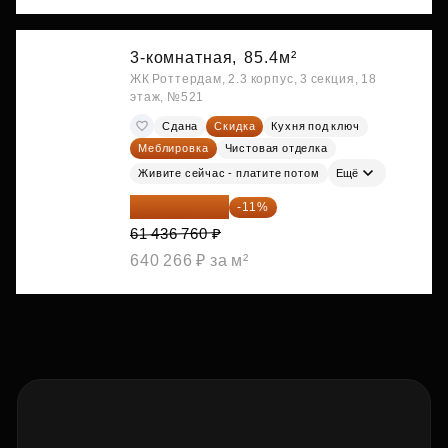
3-комнатная,
85.4м²
ЖК Роттердам, 2.3 корпус, 3 секция, 18
этаж, №521
Сдана
Скидка
Кухня под ключ
Меблировка
Чистовая отделка
Живите сейчас - платите потом
Ещё
54 678 716 ₽
-11%
61 436 760 ₽
640 266 ₽ за м²