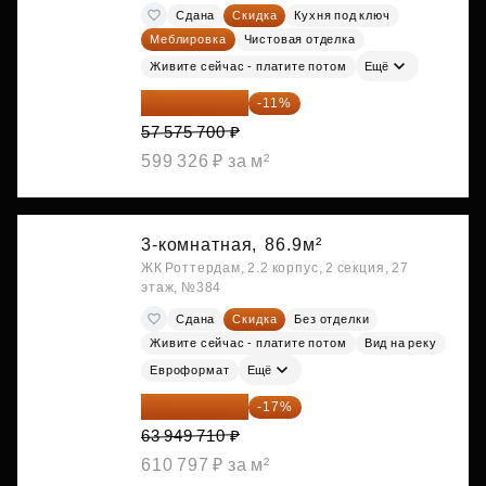
Сдана
Скидка
Кухня под ключ
Меблировка
Чистовая отделка
Живите сейчас - платите потом
Ещё
51 242 373 ₽
-11%
57 575 700 ₽
599 326 ₽ за м²
3-комнатная,
86.9м²
ЖК Роттердам, 2.2 корпус, 2 секция, 27
этаж, №384
Сдана
Скидка
Без отделки
Живите сейчас - платите потом
Вид на реку
Евроформат
Ещё
53 078 259 ₽
-17%
63 949 710 ₽
610 797 ₽ за м²