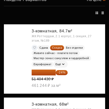
3-комнатная,
84.7м²
ЖК Роттердам, 2.1 корпус, 1 секция, 27
этаж, №189
Сдана
Скидка
Без отделки
Живите сейчас - платите потом
Мастер-зона с санузлом и гардеробной
Евроформат
Ещё
39 067 367 ₽
-24%
51 404 430 ₽
461 244 ₽ за м²
3-комнатная,
68м²