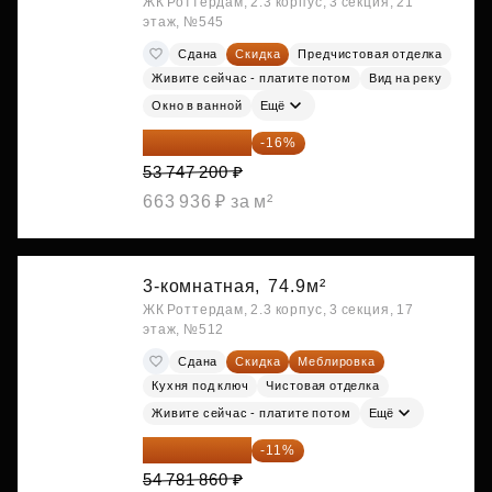
ЖК Роттердам, 2.3 корпус, 3 секция, 21
этаж, №545
Сдана
Скидка
Предчистовая отделка
Живите сейчас - платите потом
Вид на реку
Окно в ванной
Ещё
45 147 648 ₽
-16%
53 747 200 ₽
663 936 ₽ за м²
3-комнатная,
74.9м²
ЖК Роттердам, 2.3 корпус, 3 секция, 17
этаж, №512
Сдана
Скидка
Меблировка
Кухня под ключ
Чистовая отделка
Живите сейчас - платите потом
Ещё
48 755 855 ₽
-11%
54 781 860 ₽