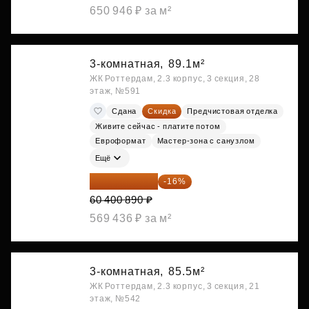
650 946 ₽ за м²
3-комнатная,
89.1м²
ЖК Роттердам, 2.3 корпус, 3 секция, 28
этаж, №591
Сдана
Скидка
Предчистовая отделка
Живите сейчас - платите потом
Евроформат
Мастер-зона с санузлом
Ещё
50 736 748 ₽
-16%
60 400 890 ₽
569 436 ₽ за м²
3-комнатная,
85.5м²
ЖК Роттердам, 2.3 корпус, 3 секция, 21
этаж, №542