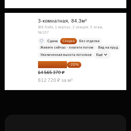
3-комнатная,
84.3м²
ЖК Лэйк, 1 корпус, 2 секция, 5 этаж,
№107
Сдана
Скидка
Без отделки
Живите сейчас - платите потом
Вид на пруд
Увеличенная высота потолков
Ещё
51 652 296 ₽
-20%
64 565 370 ₽
612 720 ₽ за м²