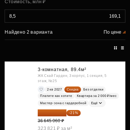
Стоимость, млн ₽
Найдено 2 варианта
По цене
3-комнатная,
89.4м²
ЖК Скай Гарден, 3 корпус, 1 секция, 5
этаж, №25
2 кв 2027
Скидка
Без отделки
Платите как хотите
Квартира за 2 000 ₽/мес
Мастер-зона с гардеробной
Ещё
28 949 597 ₽
-21%
36 645 060 ₽
323 821 ₽ за м²