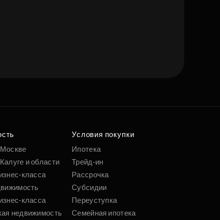
ость
Условия покупки
 Москве
Ипотека
Калуге и области
Трейд-ин
изнес-класса
Рассрочка
движимость
Субсидии
изнес-класса
Переуступка
кая недвижимость
Семейная ипотека