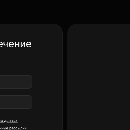
ечение
ых данных
нные рассылки