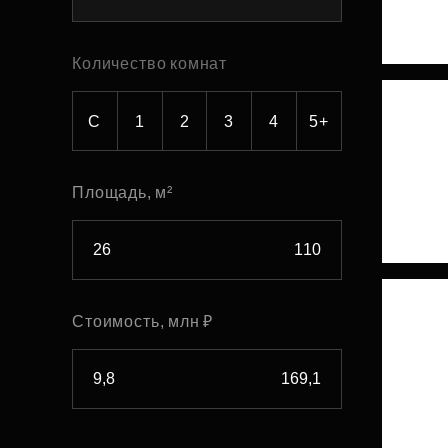
Рефинансирование
Количество комнат
С
1
2
3
4
5+
Площадь, м²
Стоимость, млн ₽