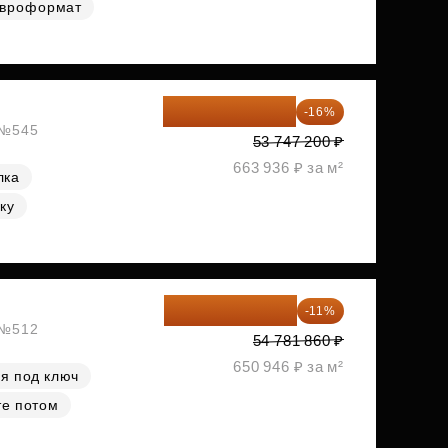
вроформат
45 147 648 ₽
-16%
, №545
53 747 200 ₽
663 936 ₽ за м²
лка
ку
48 755 855 ₽
-11%
, №512
54 781 860 ₽
650 946 ₽ за м²
я под ключ
те потом