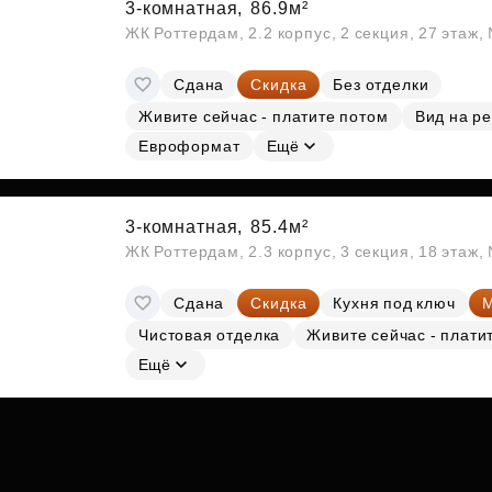
3-комнатная,
86.9м²
ЖК Роттердам, 2.2 корпус, 2 секция, 27 этаж
Сдана
Скидка
Без отделки
Живите сейчас - платите потом
Вид на ре
Евроформат
Ещё
3-комнатная,
85.4м²
ЖК Роттердам, 2.3 корпус, 3 секция, 18 этаж
Сдана
Скидка
Кухня под ключ
М
Чистовая отделка
Живите сейчас - плати
Ещё