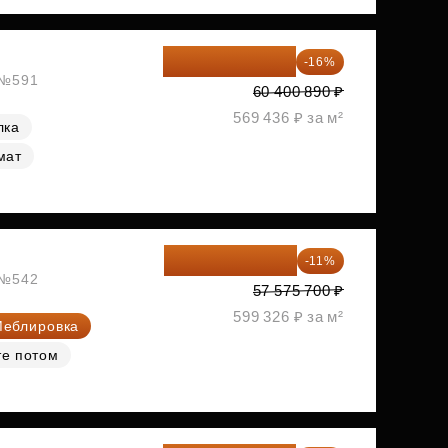
50 736 748 ₽
-16%
, №591
60 400 890 ₽
569 436 ₽ за м²
лка
мат
51 242 373 ₽
-11%
, №542
57 575 700 ₽
599 326 ₽ за м²
еблировка
те потом