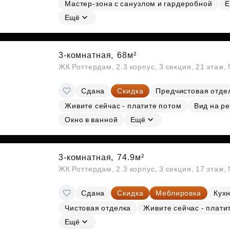
Мастер-зона с санузлом и гардеробной
Е
Субсидии
Ещё
3-комнатная,
68м²
ЖК Роттердам, 2.3 корпус, 3 секция, 21 этаж
Сдана
Скидка
Предчистовая отде
Живите сейчас - платите потом
Вид на ре
Окно в ванной
Ещё
3-комнатная,
74.9м²
ЖК Роттердам, 2.3 корпус, 3 секция, 17 этаж
Сдана
Скидка
Меблировка
Кухн
Чистовая отделка
Живите сейчас - плати
Ещё