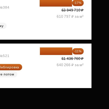
53 078 259 ₽
-17%
, №384
63 949 710 ₽
610 797 ₽ за м²
ку
54 678 716 ₽
-11%
, №521
61 436 760 ₽
640 266 ₽ за м²
еблировка
те потом