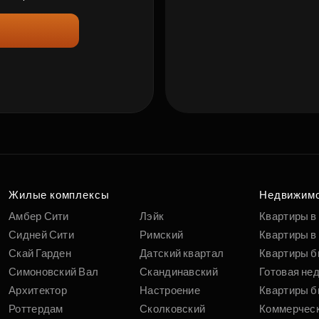
Жилые комплексы
Недвижим
Амбер Сити
Лэйк
Квартиры в
Сидней Сити
Римский
Квартиры в 
Скай Гарден
Датский квартал
Квартиры б
Симоновский Вал
Скандинавский
Готовая не
Архитектор
Настроение
Квартиры б
Роттердам
Сколковский
Коммерчес