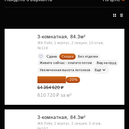
3-комнатная,
84.3м²
ЖК Лэйк, 1 корпус, 2 секция, 10 этаж,
№118
Сдана
Скидка
Без отделки
Живите сейчас - платите потом
Вид на пруд
Увеличенная высота потолков
Ещё
51 483 696 ₽
-20%
64 354 620 ₽
610 720 ₽ за м²
3-комнатная,
84.3м²
ЖК Лэйк, 1 корпус, 2 секция, 5 этаж,
№107