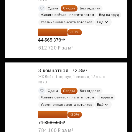
Сдана
Скидка
Без отделки
Живите сейчас - платите потом
Вид на пруд
Увеличенная высота потолков
Ещё
51 652 296 ₽
-20%
64 565 370 ₽
612 720 ₽ за м²
3-комнатная,
72.8м²
ЖК Лэйк, 1 корпус, 1 секция, 13 этаж,
№73
Сдана
Скидка
Без отделки
Живите сейчас - платите потом
Терраса
Увеличенная высота потолков
Ещё
57 086 848 ₽
-20%
71 358 560 ₽
784 160 ₽ за м²