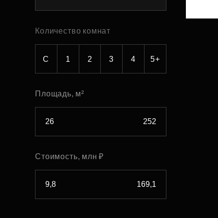
Рефинансирование
Количество комнат
С
1
2
3
4
5+
Площадь, м²
Стоимость, млн ₽