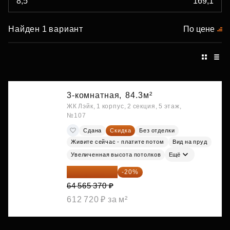
Найден 1 вариант
По цене
3-комнатная,
84.3м²
ЖК Лэйк, 1 корпус, 2 секция, 5 этаж,
№107
Сдана
Скидка
Без отделки
Живите сейчас - платите потом
Вид на пруд
Увеличенная высота потолков
Ещё
51 652 296 ₽
-20%
64 565 370 ₽
612 720 ₽ за м²