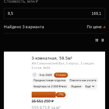
Стоимость, млн ₽
Найдено 3 варианта
По цене
3-комнатная,
59.5м²
ЖК Симоновский Вал, 3 корпус, 3 секция,
9 этаж, №86
4 кв 2029
Скидка
Предчистовая отделка
Платите как хотите
Квартира за 2 000 ₽/мес
Лоджия
Ещё
33 062 663 ₽
-7%
35 551 250 ₽
555 675 ₽ за м²