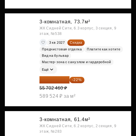
3-комнатная,
73.7м²
ЖК Сидней Сити, 6.3 корпус, 3 секция, 9
этаж, №538
3 кв 2027
Скидка
Предчистовая отделка
Платите как хотите
Вид на бульвар
Мастер-зона с санузлом и гардеробной
Ещё
43 447 919 ₽
-22%
55 702 460 ₽
589 524 ₽ за м²
3-комнатная,
61.4м²
ЖК Сидней Сити, 6.2 корпус, 2 секция, 9
этаж, №283