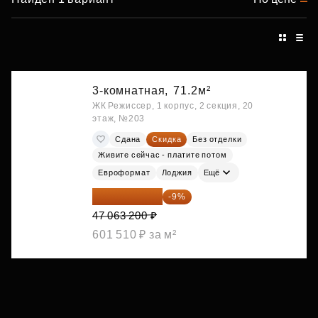
3-комнатная,
71.2м²
ЖК Режиссер, 1 корпус, 2 секция, 20
этаж, №203
Сдана
Скидка
Без отделки
Живите сейчас - платите потом
Евроформат
Лоджия
Ещё
42 827 512 ₽
-9%
47 063 200 ₽
601 510 ₽ за м²