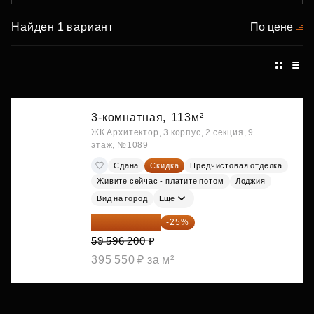
Найден 1 вариант
По цене
3-комнатная,
113м²
ЖК Архитектор, 3 корпус, 2 секция, 9
этаж, №1089
Сдана
Скидка
Предчистовая отделка
Живите сейчас - платите потом
Лоджия
Вид на город
Ещё
44 697 150 ₽
-25%
59 596 200 ₽
395 550 ₽ за м²