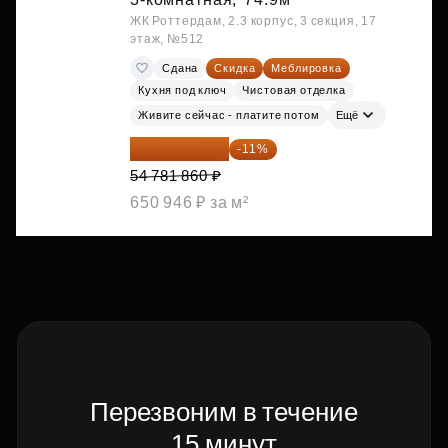
ЖК Роттердам, 2.3 корпус, 3 секция, 17
этаж, №512
Сдана
Скидка
Меблировка
Кухня под ключ
Чистовая отделка
Живите сейчас - платите потом
Ещё
48 755 855 ₽
-11%
54 781 860 ₽
650 946 ₽ за м²
Перезвоним в течение
15 минут