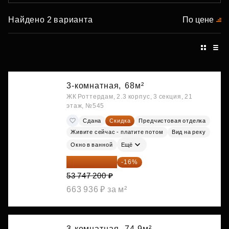
Найдено 2 варианта
По цене
3-комнатная,
68м²
ЖК Роттердам, 2.3 корпус, 3 секция, 21
этаж, №545
Сдана
Скидка
Предчистовая отделка
Живите сейчас - платите потом
Вид на реку
Окно в ванной
Ещё
45 147 648 ₽
-16%
53 747 200 ₽
663 936 ₽ за м²
3-комнатная,
74.9м²