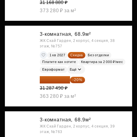
31 168 880 ₽
373 280 ₽ за м²
3-комнатная,
68.9м²
ЖК Скай Гарден, 2 корпус, 4 секция, 38
этаж, №757
1 кв 2027
Скидка
Без отделки
Платите как хотите
Квартира за 2 000 ₽/мес
Евроформат
Ещё
25 029 992 ₽
-20%
31 287 490 ₽
363 280 ₽ за м²
3-комнатная,
68.9м²
ЖК Скай Гарден, 2 корпус, 4 секция, 39
этаж, №763