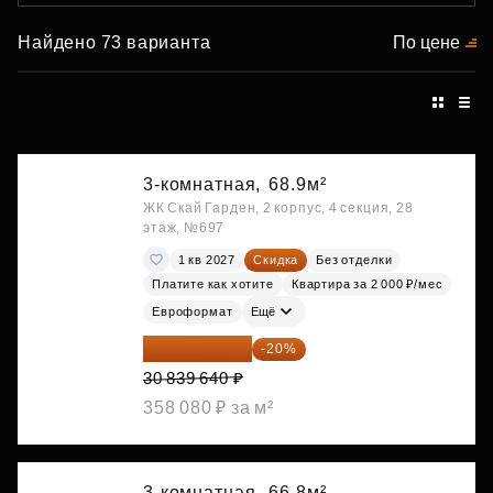
Найдено 73 варианта
По цене
3-комнатная,
68.9м²
ЖК Скай Гарден, 2 корпус, 4 секция, 28
этаж, №697
1 кв 2027
Скидка
Без отделки
Платите как хотите
Квартира за 2 000 ₽/мес
Евроформат
Ещё
24 671 712 ₽
-20%
30 839 640 ₽
358 080 ₽ за м²
3-комнатная,
66.8м²