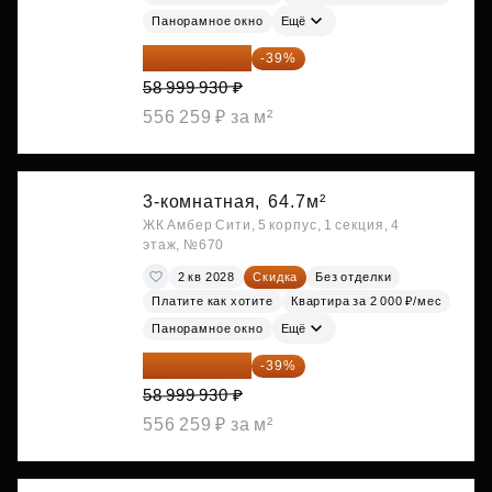
Панорамное окно
Ещё
35 989 957 ₽
-39%
58 999 930 ₽
556 259 ₽ за м²
3-комнатная,
64.7м²
ЖК Амбер Сити, 5 корпус, 1 секция, 4
этаж, №670
2 кв 2028
Скидка
Без отделки
Платите как хотите
Квартира за 2 000 ₽/мес
Панорамное окно
Ещё
35 989 957 ₽
-39%
58 999 930 ₽
556 259 ₽ за м²