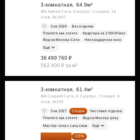
3-комнатная,
64.9м²
ЖК Амбер Сити, 6 корпус, 1 секция, 18
этаж, №1607
3 кв 2029
Без отделки
Платите как хотите
Квартира за 2 000 ₽/мес
Вид на Москва-Сити
Нестандартное окно
Ещё
36 499 760 ₽
562 400 ₽ за м²
3-комнатная,
61.4м²
ЖК Сидней Сити, 6.2 корпус, 2 секция, 9
этаж, №283
3 кв 2027
Скидка
Чистовая отделка
Платите как хотите
Вид на Москву-реку
Мастер-зона с санузлом
Ещё
44 199 711 ₽
-15%