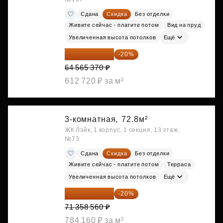
Сдана
Скидка
Без отделки
Живите сейчас - платите потом
Вид на пруд
Увеличенная высота потолков
Ещё
51 652 296 ₽
-20%
64 565 370 ₽
612 720 ₽ за м²
3-комнатная,
72.8м²
ЖК Лэйк, 1 корпус, 1 секция, 13 этаж,
№73
Сдана
Скидка
Без отделки
Живите сейчас - платите потом
Терраса
Увеличенная высота потолков
Ещё
57 086 848 ₽
-20%
71 358 560 ₽
784 160 ₽ за м²