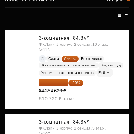
3-комнатная,
84.3м²
ЖК Лэйк, 1 корпус, 2 секция, 10 этаж,
№118
Сдана
Скидка
Без отделки
Живите сейчас - платите потом
Вид на пруд
Увеличенная высота потолков
Ещё
51 483 696 ₽
-20%
64 354 620 ₽
610 720 ₽ за м²
3-комнатная,
84.3м²
ЖК Лэйк, 1 корпус, 2 секция, 5 этаж,
№107