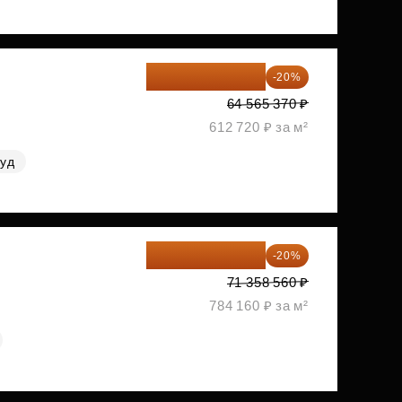
51 652 296 ₽
-20%
64 565 370 ₽
612 720 ₽ за м²
руд
57 086 848 ₽
-20%
71 358 560 ₽
784 160 ₽ за м²