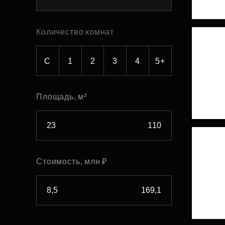
Рефинансирование
Количество комнат
С
1
2
3
4
5+
Площадь, м²
Стоимость, млн ₽