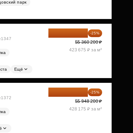
цовский парк
41 520 150 ₽
-25%
 №1347
55 360 200 ₽
423 675 ₽ за м²
лка
ста
Ещё
41 961 150 ₽
-25%
 №1372
55 948 200 ₽
428 175 ₽ за м²
лка
ё