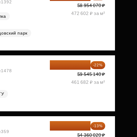
 №1392
58 954 070 ₽
472 602 ₽ за м²
лка
цовский парк
46 445 209 ₽
-22%
 №1478
59 545 140 ₽
461 682 ₽ за м²
ГУ
47 293 217 ₽
-13%
№359
54 360 020 ₽