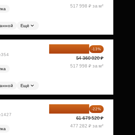
517 998 ₽ за м²
лка
ванной
Ещё
47 293 217 ₽
-13%
№354
54 360 020 ₽
517 998 ₽ за м²
лка
ванной
Ещё
48 110 026 ₽
-22%
 №1427
61 679 520 ₽
477 282 ₽ за м²
лка