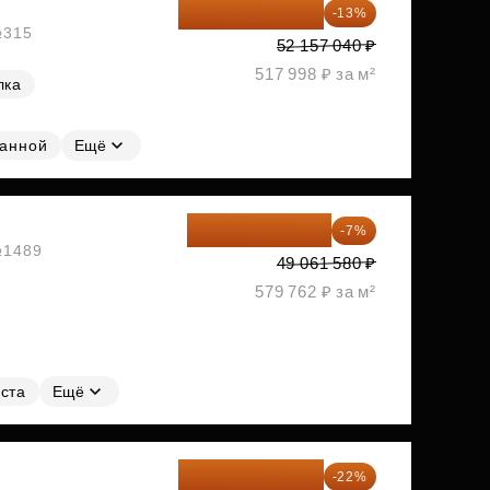
45 376 625 ₽
-13%
№315
52 157 040 ₽
517 998 ₽ за м²
лка
ванной
Ещё
45 627 269 ₽
-7%
 №1489
49 061 580 ₽
579 762 ₽ за м²
ста
Ещё
45 984 175 ₽
-22%