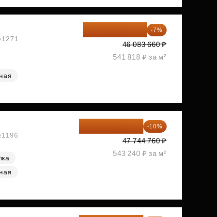
42 857 804 ₽
-7%
 №1271
46 083 660 ₽
541 818 ₽ за м²
ная
42 970 284 ₽
-10%
№1196
47 744 760 ₽
543 240 ₽ за м²
лка
ная