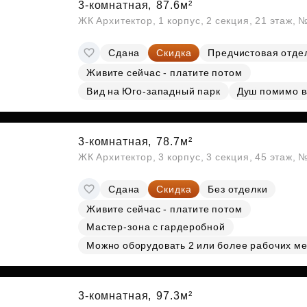
3-комнатная,
87.6м²
ЖК Архитектор, 1 корпус, 2 секция, 21 этаж, 
Сдана
Скидка
Предчистовая отде
Живите сейчас - платите потом
Вид на Юго-западный парк
Душ помимо 
3-комнатная,
78.7м²
ЖК Архитектор, 3 корпус, 3 секция, 45 этаж,
Сдана
Скидка
Без отделки
Живите сейчас - платите потом
Мастер-зона с гардеробной
Можно оборудовать 2 или более рабочих ме
3-комнатная,
97.3м²