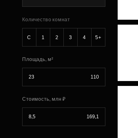
Рефинансирование
Количество комнат
С
1
2
3
4
5+
Площадь, м²
Стоимость, млн ₽