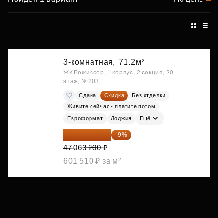
3-комнатная,
71.2м²
ЖК Режиссер, 1 корпус, 2 секция, 20
этаж, №203
Сдана
Скидка
Без отделки
Живите сейчас - платите потом
Евроформат
Лоджия
Ещё
42 827 512 ₽
-9%
47 063 200 ₽
601 510 ₽ за м²