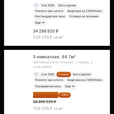
3 кв 2029
Без отделки
Платите как хотите
Квартира за 2 000 ₽/мес
Нестандартное окно
Угловое остекление
Ещё
34 288 920 ₽
529 150 ₽ за м²
3-комнатная,
64.7м²
ЖК Амбер Сити, 5 корпус, 1 секция, 2
этаж, №644
2 кв 2028
Скидка
Без отделки
Платите как хотите
Квартира за 2 000 ₽/мес
Панорамное окно
Ещё
35 989 957 ₽
-39%
58 999 930 ₽
556 259 ₽ за м²