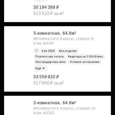
30 194 388 ₽
513 510 ₽ за м²
3-комнатная,
64.8м²
ЖК Амбер Сити, 6 корпус, 1 секция, 8
этаж, №1437
3 кв 2029
Без отделки
Платите как хотите
Квартира за 2 000 ₽/мес
Нестандартное окно
Угловое остекление
Ещё
33 559 920 ₽
517 900 ₽ за м²
3-комнатная,
64.8м²
ЖК Амбер Сити, 6 корпус, 1 секция, 13
этаж, №1522