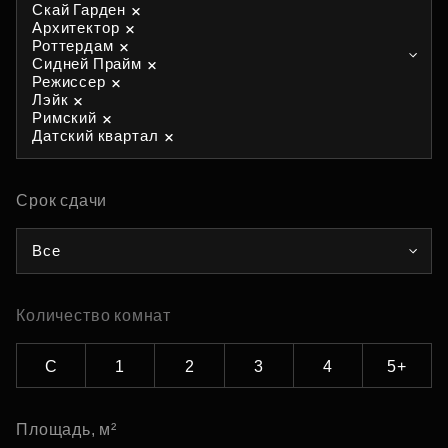
Скай Гарден
Архитектор
Роттердам
Сидней Прайм
Режиссер
Лэйк
Римский
Датский квартал
Срок сдачи
Все
Количество комнат
С
1
2
3
4
5+
Площадь, м²