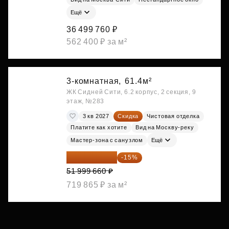
Ещё
36 499 760 ₽
562 400 ₽ за м²
3-комнатная,
61.4м²
ЖК Сидней Сити, 6.2 корпус, 2 секция, 9
этаж, №283
3 кв 2027
Скидка
Чистовая отделка
Платите как хотите
Вид на Москву-реку
Мастер-зона с санузлом
Ещё
44 199 711 ₽
-15%
51 999 660 ₽
719 865 ₽ за м²