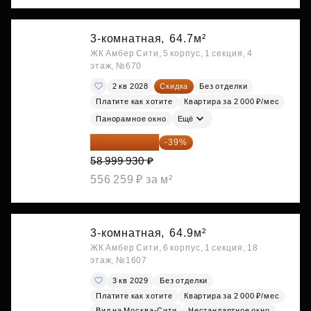
3-комнатная,
64.7м²
ЖК Амбер Сити, 5 корпус, 1 секция, 4
этаж, №670
2 кв 2028
Скидка
Без отделки
Платите как хотите
Квартира за 2 000 ₽/мес
Панорамное окно
Ещё
35 989 957 ₽
-39%
58 999 930 ₽
556 259 ₽ за м²
3-комнатная,
64.9м²
ЖК Амбер Сити, 6 корпус, 1 секция, 18
этаж, №1607
3 кв 2029
Без отделки
Платите как хотите
Квартира за 2 000 ₽/мес
Вид на Москва-Сити
Нестандартное окно