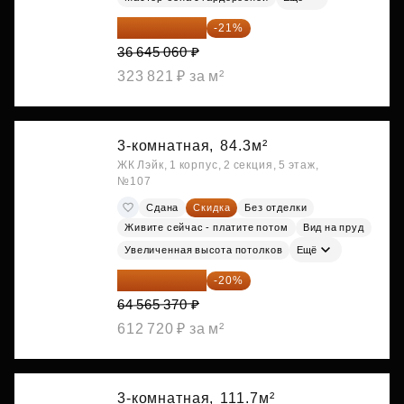
28 949 597 ₽
-21%
36 645 060 ₽
323 821 ₽ за м²
3-комнатная,
84.3м²
ЖК Лэйк, 1 корпус, 2 секция, 5 этаж,
№107
Сдана
Скидка
Без отделки
Живите сейчас - платите потом
Вид на пруд
Увеличенная высота потолков
Ещё
51 652 296 ₽
-20%
64 565 370 ₽
612 720 ₽ за м²
3-комнатная,
111.7м²