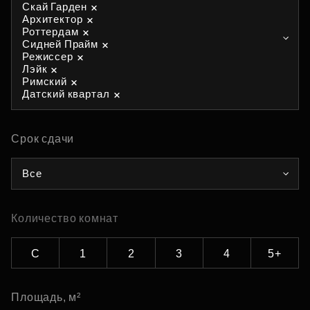
Скай Гарден
Архитектор
Роттердам
Сидней Прайм
Режиссер
Лэйк
Римский
Датский квартал
Срок сдачи
Все
Количество комнат
С
1
2
3
4
5+
Площадь, м²