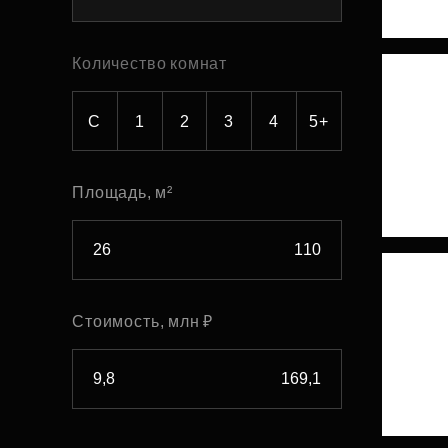
Рефинансирование
Количество комнат
С
1
2
3
4
5+
Площадь, м²
Стоимость, млн ₽