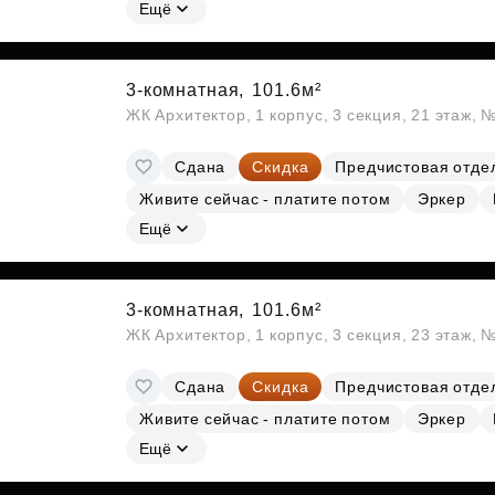
Субсидии
Ещё
3-комнатная,
101.6м²
ЖК Архитектор, 1 корпус, 3 секция, 21 этаж, 
Сдана
Скидка
Предчистовая отде
Живите сейчас - платите потом
Эркер
Ещё
3-комнатная,
101.6м²
ЖК Архитектор, 1 корпус, 3 секция, 23 этаж, 
Сдана
Скидка
Предчистовая отде
Живите сейчас - платите потом
Эркер
Ещё