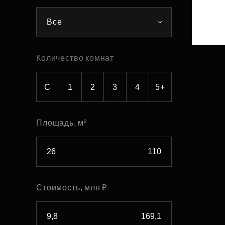
Рефинансирование
Все
Количество комнат
С
1
2
3
4
5+
Площадь, м²
Стоимость, млн ₽