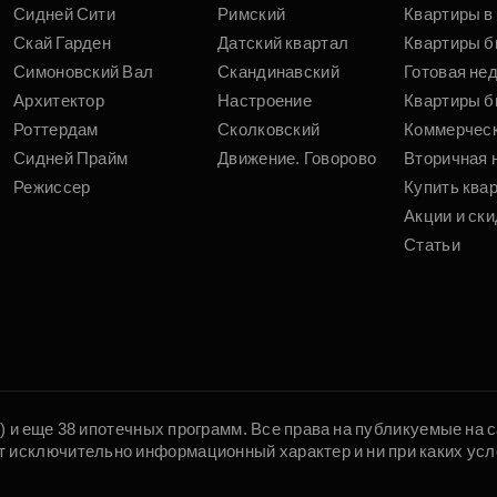
Сидней Сити
Римский
Квартиры в 
Скай Гарден
Датский квартал
Квартиры б
Симоновский Вал
Скандинавский
Готовая не
Архитектор
Настроение
Квартиры б
Роттердам
Сколковский
Коммерчес
Сидней Прайм
Движение. Говорово
Вторичная 
Режиссер
Купить ква
Акции и ски
Статьи
5) и еще 38 ипотечных программ. Все права на публикуемые на
т исключительно информационный характер и ни при каких усл