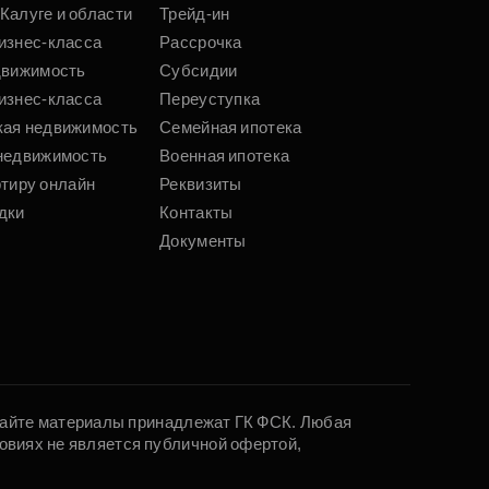
Калуге и области
Трейд-ин
изнес-класса
Рассрочка
движимость
Субсидии
изнес-класса
Переуступка
кая недвижимость
Семейная ипотека
недвижимость
Военная ипотека
ртиру онлайн
Реквизиты
дки
Контакты
Документы
 сайте материалы принадлежат ГК ФСК. Любая
овиях не является публичной офертой,