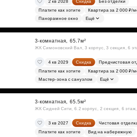
2 кв 2028
Скидка
Без отделки
Субсидии
Платите как хотите
Квартира за 2 000 ₽/м
Панорамное окно
Ещё
3-комнатная,
65.7м²
ЖК Симоновский Вал, 3 корпус, 3 секция, 6 э
4 кв 2029
Скидка
Предчистовая от
Платите как хотите
Квартира за 2 000 ₽/м
Мастер-зона с санузлом
Ещё
3-комнатная,
65.5м²
ЖК Сидней Сити, 6.2 корпус, 2 секция, 6 эта
3 кв 2027
Скидка
Чистовая отделк
Платите как хотите
Вид на набережную