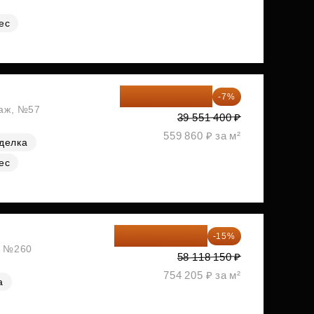
ес
36 782 802 ₽
-7%
таж, №57
39 551 400 ₽
559 860 ₽ за м²
делка
ес
49 400 428 ₽
-15%
ж, №260
58 118 150 ₽
754 205 ₽ за м²
а