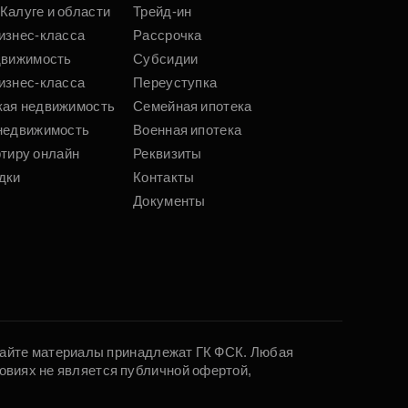
Калуге и области
Трейд-ин
изнес-класса
Рассрочка
движимость
Субсидии
изнес-класса
Переуступка
кая недвижимость
Семейная ипотека
недвижимость
Военная ипотека
ртиру онлайн
Реквизиты
дки
Контакты
Документы
 сайте материалы принадлежат ГК ФСК. Любая
овиях не является публичной офертой,