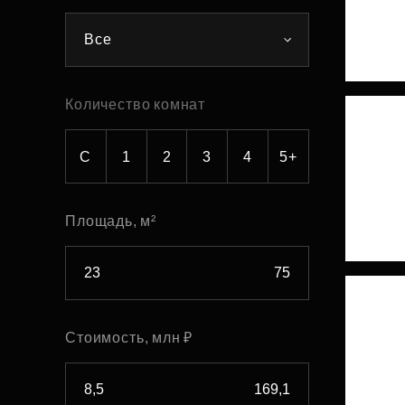
Рефинансирование
Все
Количество комнат
С
1
2
3
4
5+
Площадь, м²
Стоимость, млн ₽