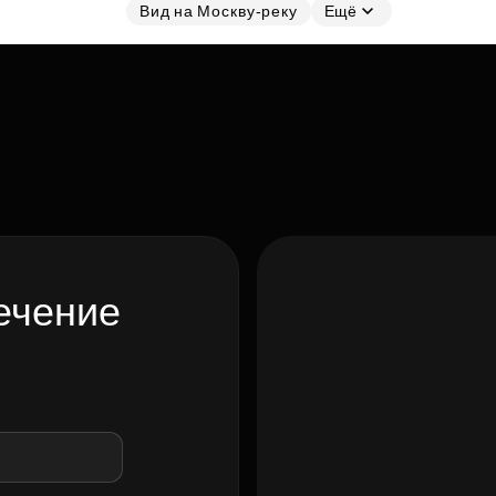
Вид на Москву-реку
Ещё
ечение