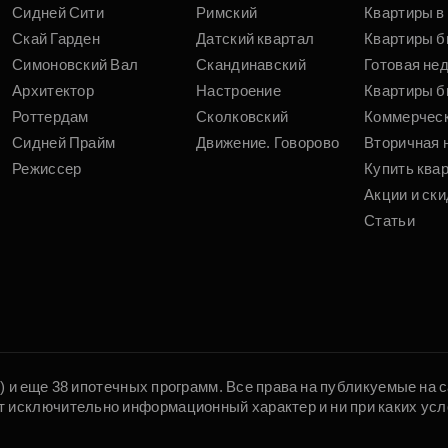
Сидней Сити
Римский
Квартиры в 
Скай Гарден
Датский квартал
Квартиры б
Симоновский Вал
Скандинавский
Готовая не
Архитектор
Настроение
Квартиры б
Роттердам
Сколковский
Коммерчес
Сидней Прайм
Движение. Говорово
Вторичная 
Режиссер
Купить ква
Акции и ски
Статьи
5) и еще 38 ипотечных программ. Все права на публикуемые на
т исключительно информационный характер и ни при каких усл