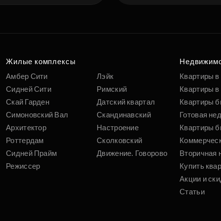
Жилые комплексы
Недвижим
Амбер Сити
Лэйк
Квартиры в
Сидней Сити
Римский
Квартиры в 
Скай Гарден
Датский квартал
Квартиры б
Симоновский Вал
Скандинавский
Готовая не
Архитектор
Настроение
Квартиры б
Роттердам
Сколковский
Коммерчес
Сидней Прайм
Движение. Говорово
Вторичная 
Режиссер
Купить ква
Акции и ски
Статьи