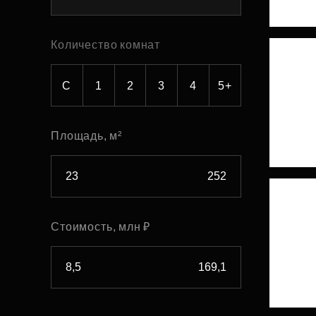
Рефинансирование
Количество комнат
С
1
2
3
4
5+
Площадь, м²
Стоимость, млн ₽