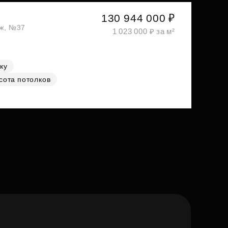
130 944 000 ₽
аж, №37
1 023 000 ₽ за м²
ку
сота потолков