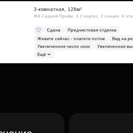
3-комнатная,
128м²
ЖК Сидней Прайм, 3.2 корпус, 2 секция, 6 эт
Сдана
Предчистовая отделка
Живите сейчас - платите потом
Вид на ре
Увеличенное число окон
Увеличенная вы
Ещё