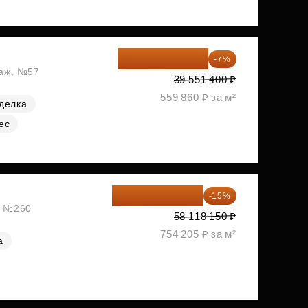
36 782 802 ₽
-7%
таж, №57
39 551 400 ₽
559 860 ₽ за м²
делка
ес
49 400 428 ₽
-15%
ж, №260
58 118 150 ₽
754 205 ₽ за м²
а