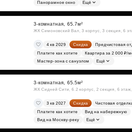
Субсидии
Панорамное окно
Ещё
3-комнатная,
65.7м²
ЖК Симоновский Вал, 3 корпус, 3 секция, 6 э
4 кв 2029
Скидка
Предчистовая от
Платите как хотите
Квартира за 2 000 ₽/м
Мастер-зона с санузлом
Ещё
3-комнатная,
65.5м²
ЖК Сидней Сити, 6.2 корпус, 2 секция, 6 эта
3 кв 2027
Скидка
Чистовая отделк
Платите как хотите
Вид на набережную
Вид на Москву-реку
Ещё