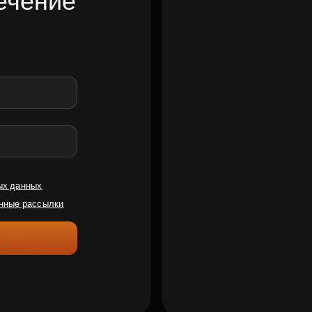
ечение
ых данных
нные рассылки