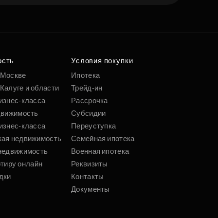
ость
Условия покупки
 Москве
Ипотека
Калуге и области
Трейд-ин
изнес-класса
Рассрочка
движимость
Субсидии
изнес-класса
Переуступка
кая недвижимость
Семейная ипотека
недвижимость
Военная ипотека
ртиру онлайн
Реквизиты
дки
Контакты
Документы