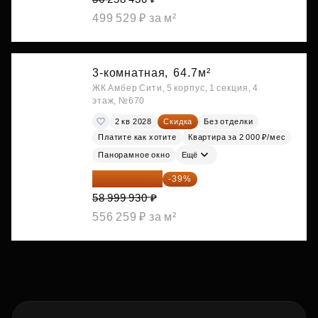
499 529 ₽ за м²
3-комнатная,
64.7м²
ЖК Амбер Сити, 5 корпус, 1 секция, 4
этаж, №670
2 кв 2028
Скидка
Без отделки
Платите как хотите
Квартира за 2 000 ₽/мес
Панорамное окно
Ещё
35 989 957 ₽
-39%
58 999 930 ₽
556 259 ₽ за м²