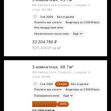
ЖК Амбер Сити, 6 корпус, 1 секция, 4
этаж, №1384
3 кв 2029
Без отделки
Платите как хотите
Квартира за 2 000 ₽/мес
Нестандартное окно
Увеличенное число окон
Ещё
33 204 780 ₽
505 400 ₽ за м²
3-комнатная,
68.7м²
ЖК Амбер Сити, 5 корпус, 1 секция, 4
этаж, №668
2 кв 2028
Скидка
Без отделки
Платите как хотите
Квартира за 2 000 ₽/мес
Панорамное окно
Ещё
34 317 642 ₽
-39%
56 258 430 ₽