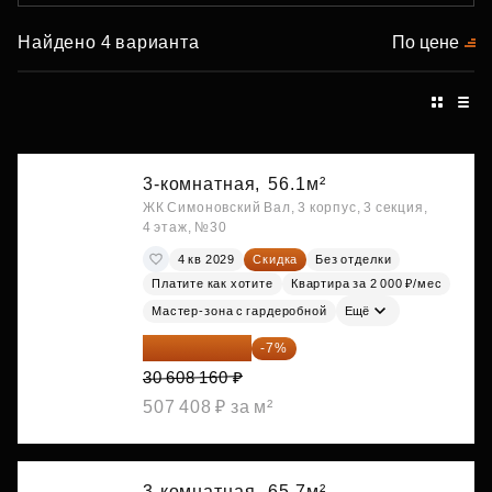
Найдено 4 варианта
По цене
3-комнатная,
56.1м²
ЖК Симоновский Вал, 3 корпус, 3 секция,
4 этаж, №30
4 кв 2029
Скидка
Без отделки
Платите как хотите
Квартира за 2 000 ₽/мес
Мастер-зона с гардеробной
Ещё
28 465 589 ₽
-7%
30 608 160 ₽
507 408 ₽ за м²
3-комнатная,
65.7м²