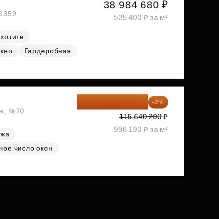
38 984 680 ₽
№1359
525 400 ₽ за м²
 хотите
окно
Гардеробная
112 170 994 ₽
-3%
аж, №70
115 640 200 ₽
996 190 ₽ за м²
лка
ное число окон