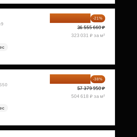
28 878 971 ₽
-21%
№9
36 555 660 ₽
323 031 ₽ за м²
ес
35 575 569 ₽
-38%
№650
57 379 950 ₽
504 618 ₽ за м²
ес