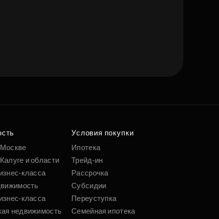
ость
Условия покупки
 Москве
Ипотека
Калуге и области
Трейд-ин
изнес-класса
Рассрочка
движимость
Субсидии
изнес-класса
Переуступка
кая недвижимость
Семейная ипотека