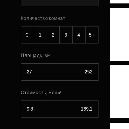
Рефинансирование
Количество комнат
С
1
2
3
4
5+
Площадь, м²
Стоимость, млн ₽