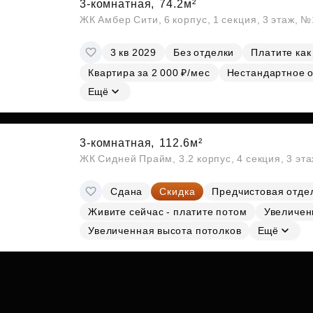
3-комнатная,
74.2м²
ЖК Амбер Сити, 6 корпус, 1 секция, 3 этаж, 
3 кв 2029
Без отделки
Платите как
Квартира за 2 000 ₽/мес
Нестандартное 
Ещё
3-комнатная,
112.6м²
ЖК Сидней Прайм, 3.2 корпус, 4 секция, 3 эт
Сдана
Скидка
Предчистовая отде
Живите сейчас - платите потом
Увеличен
Увеличенная высота потолков
Ещё