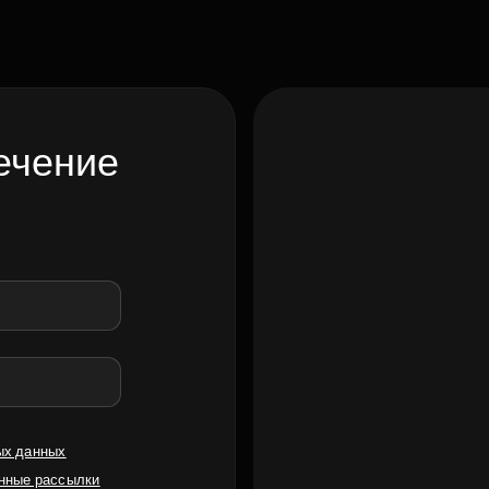
ечение
ых данных
нные рассылки