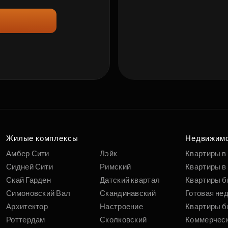
Жилые комплексы
Недвижим
Амбер Сити
Лэйк
Квартиры в
Сидней Сити
Римский
Квартиры в 
Скай Гарден
Датский квартал
Квартиры б
Симоновский Вал
Скандинавский
Готовая не
Архитектор
Настроение
Квартиры б
Роттердам
Сколковский
Коммерчес