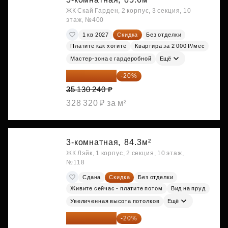
ЖК Скай Гарден, 2 корпус, 3 секция, 10
этаж, №400
1 кв 2027
Скидка
Без отделки
Платите как хотите
Квартира за 2 000 ₽/мес
Мастер-зона с гардеробной
Ещё
28 104 192 ₽
-20%
35 130 240 ₽
328 320 ₽ за м²
3-комнатная,
84.3м²
ЖК Лэйк, 1 корпус, 2 секция, 10 этаж,
№118
Сдана
Скидка
Без отделки
Живите сейчас - платите потом
Вид на пруд
Увеличенная высота потолков
Ещё
51 483 696 ₽
-20%