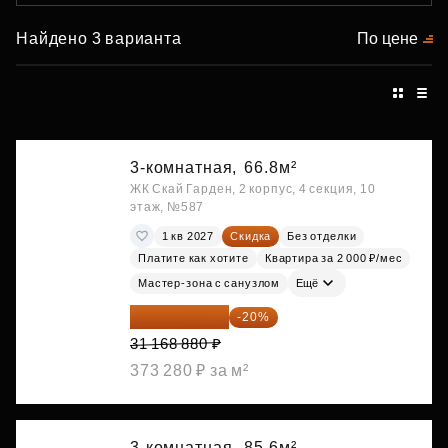
Найдено 3 варианта
По цене
3-комнатная,
66.8м²
ЖК Скай Гарден, 2 корпус, 4 секция, 10
этаж, №587
1 кв 2027
Скидка
Без отделки
Платите как хотите
Квартира за 2 000 ₽/мес
Мастер-зона с санузлом
Ещё
24 935 104 ₽
-20%
31 168 880 ₽
373 280 ₽ за м²
3-комнатная,
85.6м²