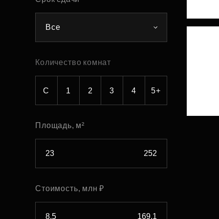
Рефинансирование
Все
Количество комнат
С
1
2
3
4
5+
Площадь, м²
Стоимость, млн ₽