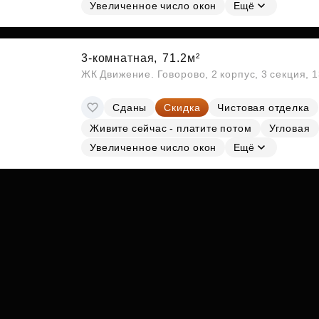
Субсидии
Увеличенное число окон
Ещё
3-комнатная,
71.2м²
ЖК Движение. Говорово, 2 корпус, 3 секция, 
Сданы
Скидка
Чистовая отделка
Живите сейчас - платите потом
Угловая
Увеличенное число окон
Ещё