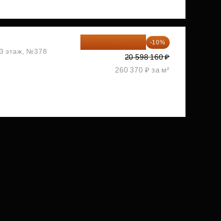
18 538 344 ₽
-10%
13 этаж, №378
20 598 160 ₽
260 370 ₽ за м²