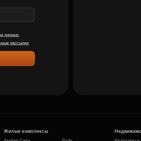
ых данных
нные рассылки
Жилые комплексы
Недвижим
Амбер Сити
Лэйк
Квартиры в