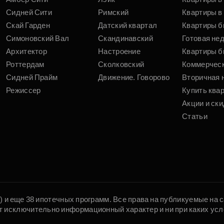
Сидней Сити
Римский
Квартиры в 
Скай Гарден
Датский квартал
Квартиры б
Симоновский Вал
Скандинавский
Готовая не
Архитектор
Настроение
Квартиры б
Роттердам
Сколковский
Коммерчес
Сидней Прайм
Движение. Говорово
Вторичная 
Режиссер
Купить ква
Акции и ски
Статьи
5) и еще 38 ипотечных программ. Все права на публикуемые на
т исключительно информационный характер и ни при каких усл