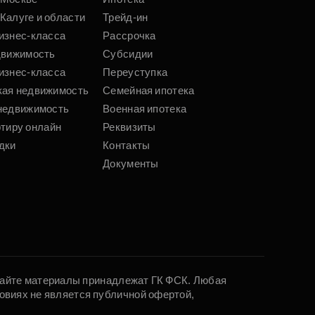
Калуге и области
Трейд-ин
изнес-класса
Рассрочка
движимость
Субсидии
изнес-класса
Переуступка
кая недвижимость
Семейная ипотека
недвижимость
Военная ипотека
ртиру онлайн
Реквизиты
дки
Контакты
Документы
 сайте материалы принадлежат ГК ФСК. Любая
овиях не является публичной офертой,