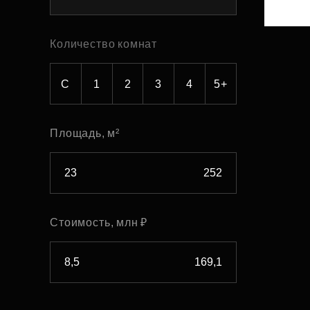
Рефинансирование
Количество комнат
С
1
2
3
4
5+
Площадь, м²
Стоимость, млн ₽