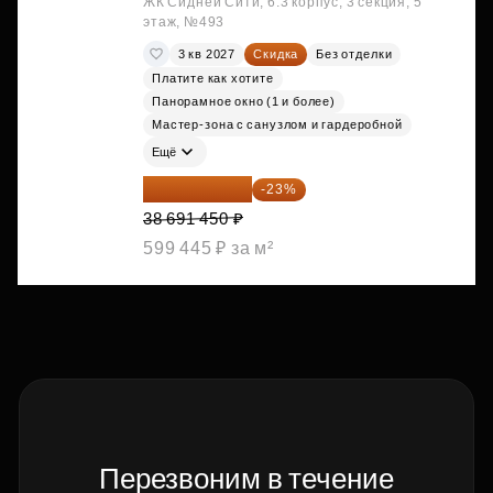
ЖК Сидней Сити, 6.3 корпус, 3 секция, 5
этаж, №493
3 кв 2027
Скидка
Без отделки
Платите как хотите
Панорамное окно (1 и более)
Мастер-зона с санузлом и гардеробной
Ещё
29 792 417 ₽
-23%
38 691 450 ₽
599 445 ₽ за м²
Перезвоним в течение