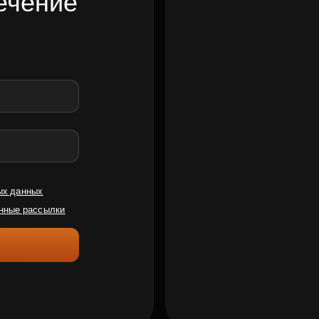
ечение
ых данных
нные рассылки