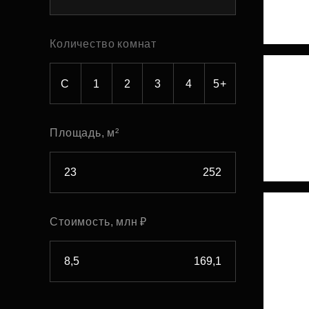
Рефинансирование
Количество комнат
С
1
2
3
4
5+
Площадь, м²
Стоимость, млн ₽