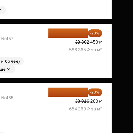
29 877 887 ₽
-23%
ж, №457
38 802 450 ₽
596 365 ₽ за м²
 и более)
щё
29 965 520 ₽
-23%
ж, №455
38 916 260 ₽
654 269 ₽ за м²