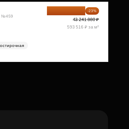
33 296 248 ₽
-23%
ж, №459
43 241 880 ₽
593 516 ₽ за м²
остирочная