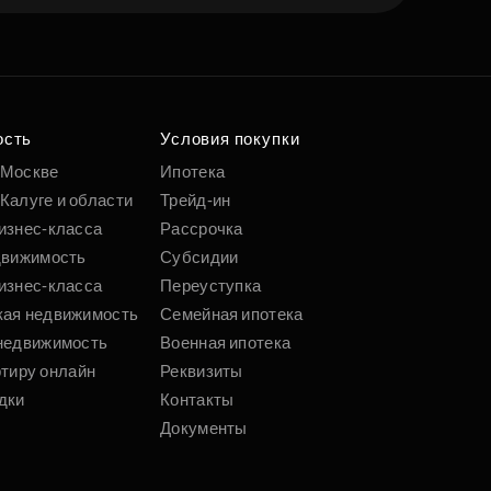
ость
Условия покупки
 Москве
Ипотека
Калуге и области
Трейд-ин
изнес-класса
Рассрочка
движимость
Субсидии
изнес-класса
Переуступка
кая недвижимость
Семейная ипотека
недвижимость
Военная ипотека
ртиру онлайн
Реквизиты
дки
Контакты
Документы