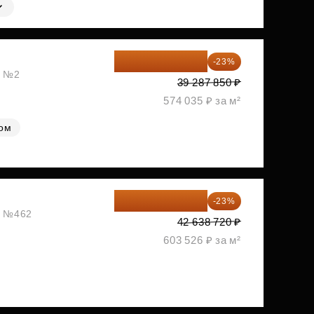
30 251 645 ₽
-23%
, №2
39 287 850 ₽
574 035 ₽ за м²
лом
32 831 814 ₽
-23%
ж, №462
42 638 720 ₽
603 526 ₽ за м²