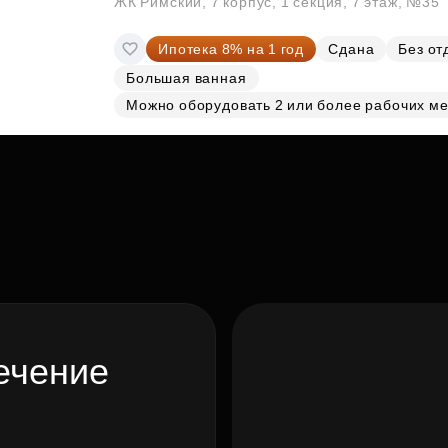
ЖК Римский, 7 корпус, 1 секция, 7 этаж, №35
Ипотека 8% на 1 год
Сдана
Без от
Большая ванная
Можно оборудовать 2 или более рабочих ме
ечение