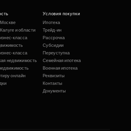
ость
Условия покупки
 Москве
Ипотека
Калуге и области
Трейд-ин
изнес-класса
Рассрочка
движимость
Субсидии
изнес-класса
Переуступка
кая недвижимость
Семейная ипотека
недвижимость
Военная ипотека
ртиру онлайн
Реквизиты
дки
Контакты
Документы