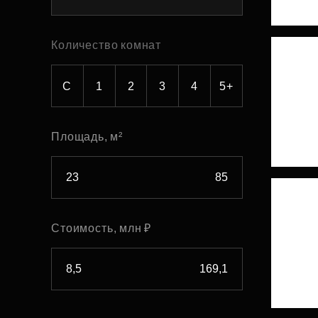
Рефинансирование
Количество комнат
С
1
2
3
4
5+
Площадь, м²
Стоимость, млн ₽