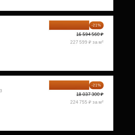
13 109 702 ₽
-21%
1
16 594 560 ₽
227 599 ₽ за м²
14 249 467 ₽
-21%
03
18 037 300 ₽
224 755 ₽ за м²