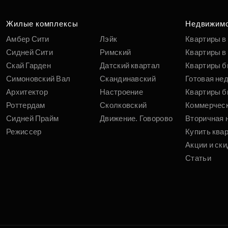
Жилые комплексы
Недвижим
Амбер Сити
Лэйк
Квартиры в
Сидней Сити
Римский
Квартиры в 
Скай Гарден
Датский квартал
Квартиры б
Симоновский Вал
Скандинавский
Готовая не
Архитектор
Настроение
Квартиры б
Роттердам
Сколковский
Коммерчес
Сидней Прайм
Движение. Говорово
Вторичная 
Режиссер
Купить ква
Акции и ски
Статьи