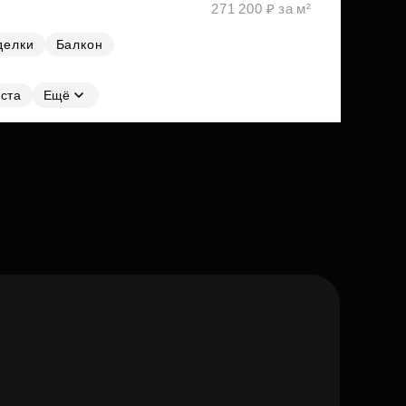
271 200 ₽ за м²
делки
Балкон
ста
Ещё