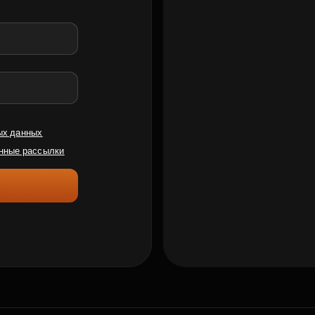
ых данных
нные рассылки