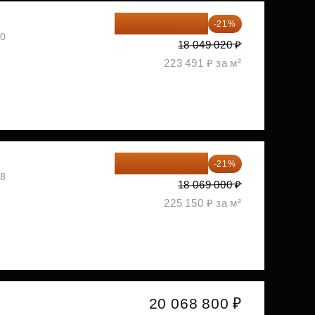
14 258 726 ₽
-21%
30
18 049 020 ₽
223 491 ₽ за м²
14 274 510 ₽
-21%
08
18 069 000 ₽
225 150 ₽ за м²
20 068 800 ₽