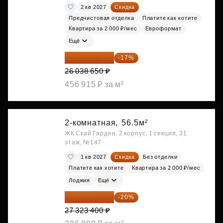
2 кв 2027
Скидка
Предчистовая отделка
Платите как хотите
Квартира за 2 000 ₽/мес
Евроформат
Ещё
21 612 080 ₽
-17%
26 038 650 ₽
456 915 ₽ за м²
2-комнатная,
56.5м²
ЖК Скай Гарден, 2 корпус, 1 секция, 31
этаж, №147
1 кв 2027
Скидка
Без отделки
Платите как хотите
Квартира за 2 000 ₽/мес
Лоджия
Ещё
21 858 720 ₽
-20%
27 323 400 ₽