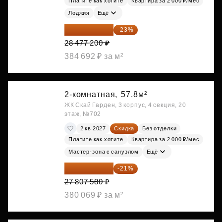
Платите как хотите
Квартира за 2 000 ₽/мес
Лоджия
Ещё
21 927 444 ₽
-23%
28 477 200 ₽
384 692 ₽ за м²
2-комнатная,
57.8м²
ЖК Скай Гарден, 3 корпус, 4 секция, 20
этаж, №702
2 кв 2027
Скидка
Без отделки
Платите как хотите
Квартира за 2 000 ₽/мес
Мастер-зона с санузлом
Ещё
21 967 988 ₽
-21%
27 807 580 ₽
380 069 ₽ за м²