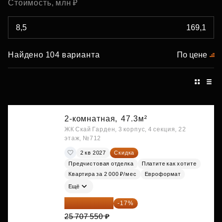
Стоимость, млн ₽
Найдено 104 варианта
По цене
2-комнатная,
47.3м²
ЖК Скай Гарден, 3 корпус, 4 секция, 22
этаж, №712
2 кв 2027
Скидка
Предчистовая отделка
Платите как хотите
Квартира за 2 000 ₽/мес
Евроформат
Ещё
21 337 267 ₽
-17%
25 707 550 ₽