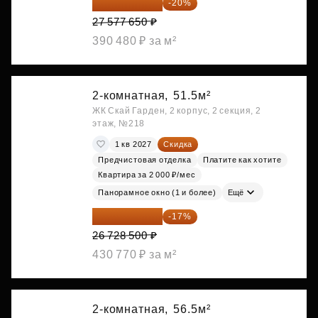
22 062 120 ₽
-20%
27 577 650 ₽
390 480 ₽ за м²
2-комнатная,
51.5м²
ЖК Скай Гарден, 2 корпус, 2 секция, 2
этаж, №218
1 кв 2027
Скидка
Предчистовая отделка
Платите как хотите
Квартира за 2 000 ₽/мес
Панорамное окно (1 и более)
Ещё
22 184 655 ₽
-17%
26 728 500 ₽
430 770 ₽ за м²
2-комнатная,
56.5м²