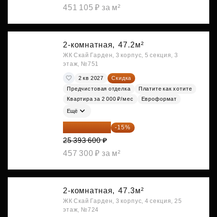
451 105 ₽ за м²
2-комнатная,
47.2м²
ЖК Скай Гарден, 3 корпус, 5 секция, 3
этаж, №751
2 кв 2027
Скидка
Предчистовая отделка
Платите как хотите
Квартира за 2 000 ₽/мес
Евроформат
Ещё
21 584 560 ₽
-15%
25 393 600 ₽
457 300 ₽ за м²
2-комнатная,
47.3м²
ЖК Скай Гарден, 3 корпус, 4 секция, 25
этаж, №724