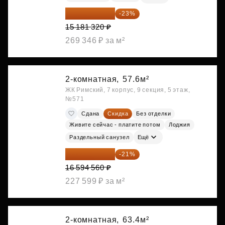
11 689 616 ₽
-23%
15 181 320 ₽
269 346 ₽ за м²
2-комнатная,
57.6м²
ЖК Римский, 7 корпус, 9 секция, 5 этаж,
№571
Сдана
Скидка
Без отделки
Живите сейчас - платите потом
Лоджия
Раздельный санузел
Ещё
13 109 702 ₽
-21%
16 594 560 ₽
227 599 ₽ за м²
2-комнатная,
63.4м²