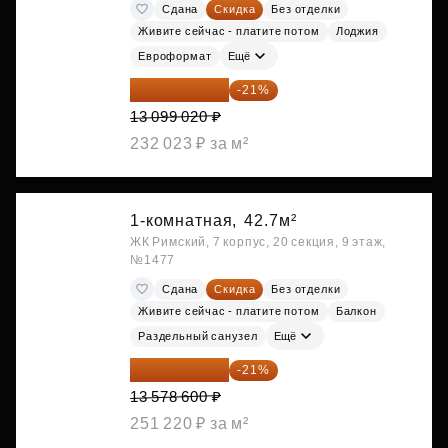
Сдана
Скидка
Без отделки
Живите сейчас - платите потом
Лоджия
Евроформат
Ещё
10 348 226 ₽
-21%
13 099 020 ₽
232 023 ₽ за м²
1-комнатная,
42.7м²
ЖК Римский, 7 корпус, 20 секция, 9 этаж,
№1477
Сдана
Скидка
Без отделки
Живите сейчас - платите потом
Балкон
Раздельный санузел
Ещё
10 727 094 ₽
-21%
13 578 600 ₽
251 220 ₽ за м²