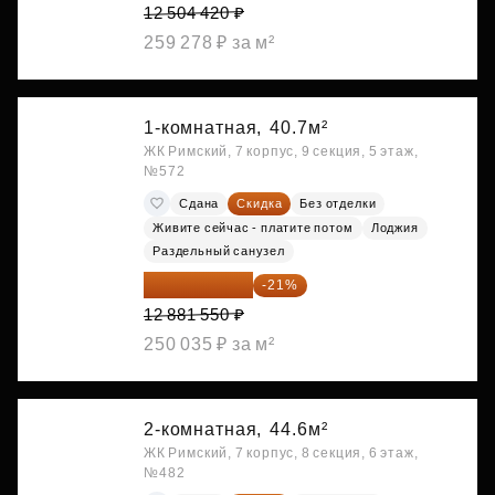
12 504 420 ₽
259 278 ₽ за м²
1-комнатная,
40.7м²
ЖК Римский, 7 корпус, 9 секция, 5 этаж,
№572
Сдана
Скидка
Без отделки
Живите сейчас - платите потом
Лоджия
Раздельный санузел
10 176 425 ₽
-21%
12 881 550 ₽
250 035 ₽ за м²
2-комнатная,
44.6м²
ЖК Римский, 7 корпус, 8 секция, 6 этаж,
№482