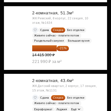
2-комнатная,
51.3м²
ЖК Римский, 8 корпус, 22 секция, 10
этаж, №1634
Сдана
Скидка
Без отделки
Живите сейчас - платите потом
Раздельный санузел
Большая кухня
11 388 087 ₽
-21%
14 415 300 ₽
221 990 ₽ за м²
2-комнатная,
43.4м²
ЖК Датский квартал, 2 корпус, 17 секция,
15 этаж, №1131
Сдана
Скидка
Без отделки
Живите сейчас - платите потом
Евроформат
Лоджия
Ещё