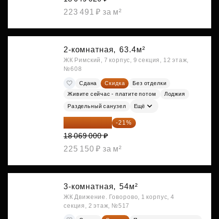
223 491 ₽ за м²
2-комнатная,
63.4м²
ЖК Римский, 7 корпус, 9 секция, 12 этаж,
№608
Сдана
Скидка
Без отделки
Живите сейчас - платите потом
Лоджия
Раздельный санузел
Ещё
14 274 510 ₽
-21%
18 069 000 ₽
225 150 ₽ за м²
3-комнатная,
54м²
ЖК Движение. Говорово, 1 корпус, 4
секция, 2 этаж, №517