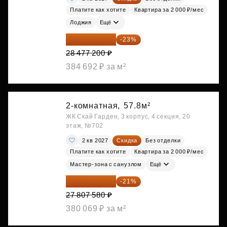
Платите как хотите
Квартира за 2 000 ₽/мес
Лоджия
Ещё
21 927 444 ₽
-23%
28 477 200 ₽
384 692 ₽ за м²
2-комнатная,
57.8м²
ЖК Скай Гарден, 3 корпус, 4 секция, 20
этаж, №702
2 кв 2027
Скидка
Без отделки
Платите как хотите
Квартира за 2 000 ₽/мес
Мастер-зона с санузлом
Ещё
21 967 988 ₽
-21%
27 807 580 ₽
380 069 ₽ за м²