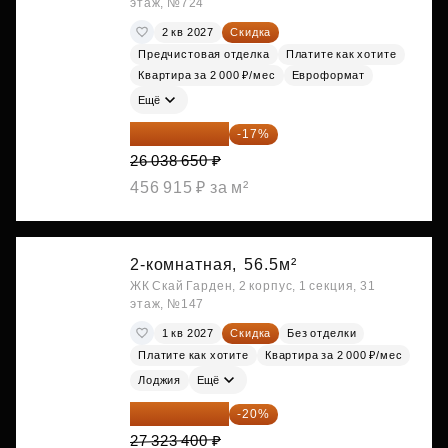
этаж, №724
2 кв 2027
Скидка
Предчистовая отделка
Платите как хотите
Квартира за 2 000 ₽/мес
Евроформат
Ещё
21 612 080 ₽
-17%
26 038 650 ₽
456 915 ₽ за м²
2-комнатная,
56.5м²
ЖК Скай Гарден, 2 корпус, 1 секция, 31
этаж, №147
1 кв 2027
Скидка
Без отделки
Платите как хотите
Квартира за 2 000 ₽/мес
Лоджия
Ещё
21 858 720 ₽
-20%
27 323 400 ₽