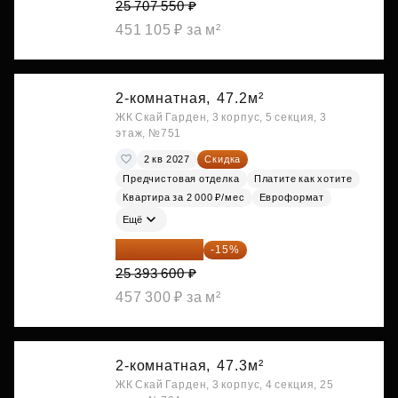
25 707 550 ₽
451 105 ₽ за м²
2-комнатная,
47.2м²
ЖК Скай Гарден, 3 корпус, 5 секция, 3
этаж, №751
2 кв 2027
Скидка
Предчистовая отделка
Платите как хотите
Квартира за 2 000 ₽/мес
Евроформат
Ещё
21 584 560 ₽
-15%
25 393 600 ₽
457 300 ₽ за м²
2-комнатная,
47.3м²
ЖК Скай Гарден, 3 корпус, 4 секция, 25