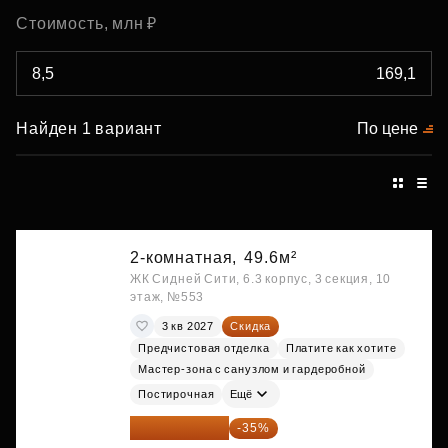
Стоимость, млн ₽
Найден 1 вариант
По цене
2-комнатная,
49.6м²
ЖК Сидней Сити, 6.3 корпус, 3 секция, 10
этаж, №553
3 кв 2027
Скидка
Предчистовая отделка
Платите как хотите
Мастер-зона с санузлом и гардеробной
Постирочная
Ещё
28 158 416 ₽
-35%