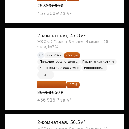
25 393 600 ₽
457 300 ₽ за м²
2-комнатная,
47.3м²
ЖК Скай Гарден, 3 корпус, 4 секция, 25
этаж, №724
2 кв 2027
Скидка
Предчистовая отделка
Платите как хотите
Квартира за 2 000 ₽/мес
Евроформат
Ещё
21 612 080 ₽
-17%
26 038 650 ₽
456 915 ₽ за м²
2-комнатная,
56.5м²
ЖК Скай Гарден, 2 корпус, 1 секция, 31