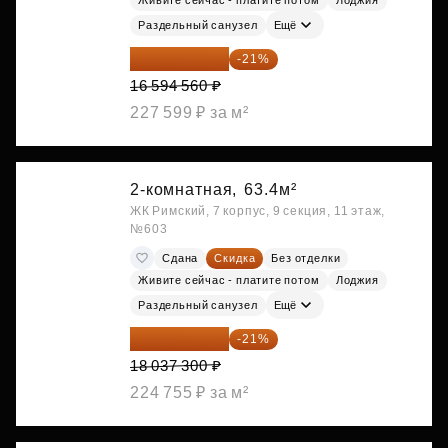
Живите сейчас - платите потом
Лоджия
Раздельный санузел
Ещё
13 109 702 ₽
-21%
16 594 560 ₽
227 599 ₽ за м²
2-комнатная,
63.4м²
ЖК Римский, 7 корпус, 9 секция, 11 этаж,
№603
Сдана
Скидка
Без отделки
Живите сейчас - платите потом
Лоджия
Раздельный санузел
Ещё
14 249 467 ₽
-21%
18 037 300 ₽
224 755 ₽ за м²