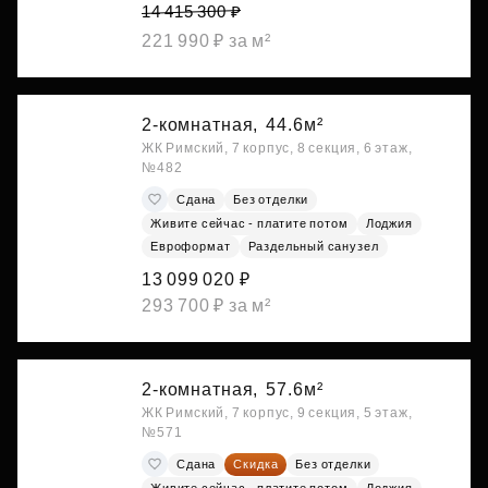
14 415 300 ₽
221 990 ₽ за м²
2-комнатная,
44.6м²
ЖК Римский, 7 корпус, 8 секция, 6 этаж,
№482
Сдана
Без отделки
Живите сейчас - платите потом
Лоджия
Евроформат
Раздельный санузел
13 099 020 ₽
293 700 ₽ за м²
2-комнатная,
57.6м²
ЖК Римский, 7 корпус, 9 секция, 5 этаж,
№571
Сдана
Скидка
Без отделки