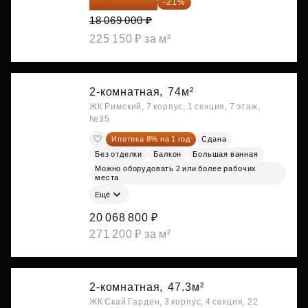
14 274 510 ₽
-21%
18 069 000 ₽
225 150 ₽ за м²
2-комнатная,
74м²
ЖК Римский, 7 корпус, 1 секция, 7 этаж,
№35
Ипотека 8% на 1 год
Сдана
Без отделки
Балкон
Большая ванная
Можно оборудовать 2 или более рабочих
места
Ещё
20 068 800 ₽
271 200 ₽ за м²
2-комнатная,
47.3м²
ЖК Скай Гарден, 3 корпус, 4 секция, 22