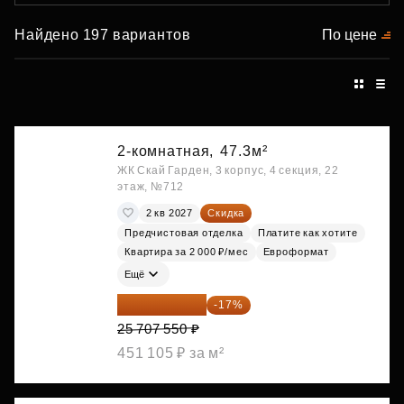
Найдено 197 вариантов
По цене
2-комнатная,
47.3м²
ЖК Скай Гарден, 3 корпус, 4 секция, 22
этаж, №712
2 кв 2027
Скидка
Предчистовая отделка
Платите как хотите
Квартира за 2 000 ₽/мес
Евроформат
Ещё
21 337 267 ₽
-17%
25 707 550 ₽
451 105 ₽ за м²