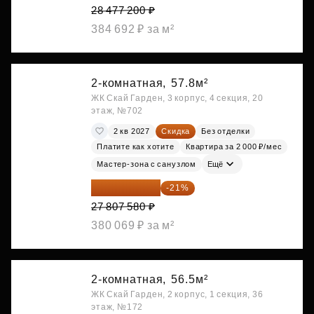
28 477 200 ₽
384 692 ₽ за м²
2-комнатная,
57.8м²
ЖК Скай Гарден, 3 корпус, 4 секция, 20
этаж, №702
2 кв 2027
Скидка
Без отделки
Платите как хотите
Квартира за 2 000 ₽/мес
Мастер-зона с санузлом
Ещё
21 967 988 ₽
-21%
27 807 580 ₽
380 069 ₽ за м²
2-комнатная,
56.5м²
ЖК Скай Гарден, 2 корпус, 1 секция, 36
этаж, №172