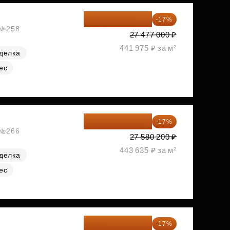
22 805 910 ₽
-17%
, №258
27 477 000 ₽
441 975 ₽ за м²
делка
ес
22 891 566 ₽
-17%
, №266
27 580 200 ₽
443 635 ₽ за м²
делка
ес
22 891 566 ₽
-17%