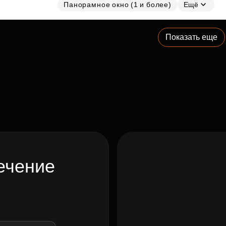
Панорамное окно (1 и более)
Ещё
Показать еще
ечение