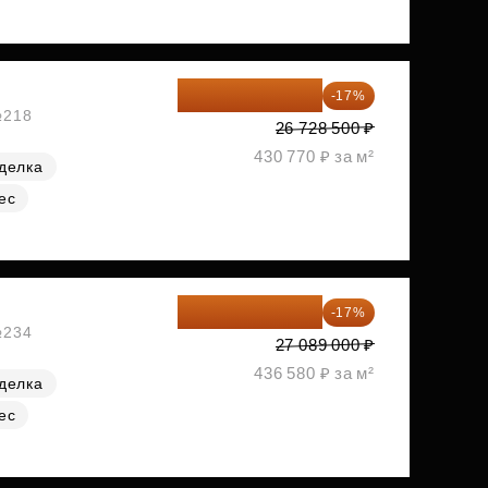
22 184 655 ₽
-17%
№218
26 728 500 ₽
430 770 ₽ за м²
делка
ес
22 483 870 ₽
-17%
№234
27 089 000 ₽
436 580 ₽ за м²
делка
ес