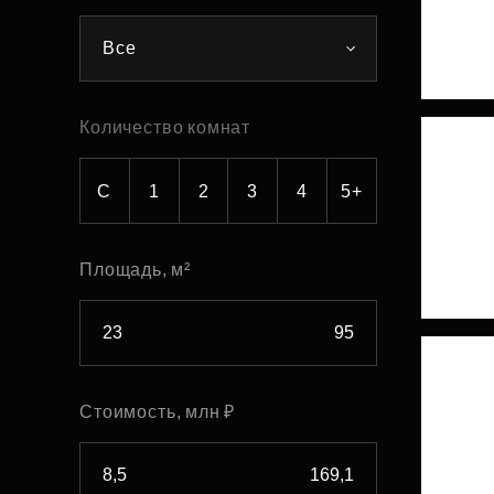
Рефинансирование
Все
Количество комнат
С
1
2
3
4
5+
Площадь, м²
Стоимость, млн ₽