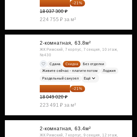
14 249 467 ₽
-21%
18 037 300 ₽
224 755 ₽ за м²
2-комнатная,
63.8м²
ЖК Римский, 7 корпус, 7 секция, 10 этаж,
№430
Сдана
Скидка
Без отделки
Живите сейчас - платите потом
Лоджия
Раздельный санузел
Ещё
14 258 726 ₽
-21%
18 049 020 ₽
223 491 ₽ за м²
2-комнатная,
63.4м²
ЖК Римский, 7 корпус, 9 секция, 12 этаж,