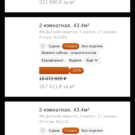
221 990 ₽ за м²
2-комнатная,
43.4м²
ЖК Датский квартал, 2 корпус, 17 секция,
9 этаж, №1089
Сдана
Скидка
Без отделки
Живите сейчас - платите потом
Евроформат
Лоджия
Ещё
11 606 071 ₽
-23%
15 072 820 ₽
267 421 ₽ за м²
2-комнатная,
43.4м²
ЖК Датский квартал, 2 корпус, 17 секция,
15 этаж, №1131
Сдана
Скидка
Без отделки