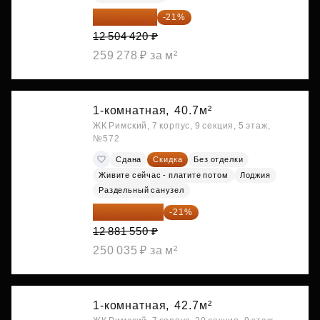
9 878 492 ₽
-21%
12 504 420 ₽
259 278 ₽ за м²
1-комнатная,
40.7м²
ЖК Римский, 7 корпус, 9 секция, 5 этаж,
№572
Сдана
Скидка
Без отделки
Живите сейчас - платите потом
Лоджия
Раздельный санузел
10 176 425 ₽
-21%
12 881 550 ₽
250 035 ₽ за м²
1-комнатная,
42.7м²