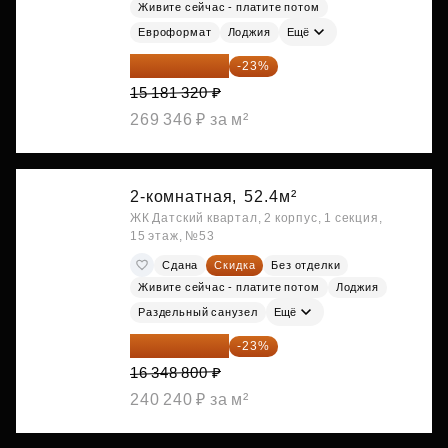
Живите сейчас - платите потом
Евроформат
Лоджия
Ещё
11 689 616 ₽
-23%
15 181 320 ₽
269 346 ₽ за м²
2-комнатная,
52.4м²
ЖК Датский квартал, 2 корпус, 1 секция,
15 этаж, №53
Сдана
Скидка
Без отделки
Живите сейчас - платите потом
Лоджия
Раздельный санузел
Ещё
12 588 576 ₽
-23%
16 348 800 ₽
240 240 ₽ за м²