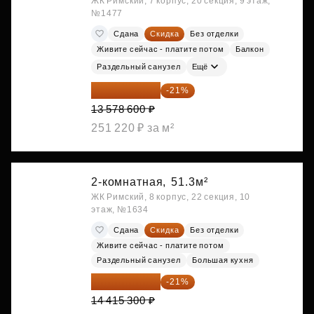
ЖК Римский, 7 корпус, 20 секция, 9 этаж,
№1477
Сдана
Скидка
Без отделки
Живите сейчас - платите потом
Балкон
Раздельный санузел
Ещё
10 727 094 ₽
-21%
13 578 600 ₽
251 220 ₽ за м²
2-комнатная,
51.3м²
ЖК Римский, 8 корпус, 22 секция, 10
этаж, №1634
Сдана
Скидка
Без отделки
Живите сейчас - платите потом
Раздельный санузел
Большая кухня
11 388 087 ₽
-21%
14 415 300 ₽