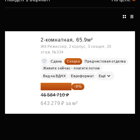
2-комнатная,
65.9м²
ЖК Режиссер, 2 корпус, 3 секция, 20
этаж, №334
Сдана
Скидка
Предчистовая отделка
Живите сейчас - платите потом
Вид на ВДНХ
Евроформат
Ещё
42 392 086 ₽
-9%
46 584 710 ₽
643 279 ₽ за м²