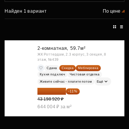
Найден 1 вариант
По цене
2-комнатная,
59.7м²
ЖК Роттердам, 2.3 корпус, 3 секция, 8
этаж, №439
Сдана
Скидка
Меблировка
Кухня под ключ
Чистовая отделка
Живите сейчас - платите потом
Ещё
38 447 039 ₽
-11%
43 198 920 ₽
644 004 ₽ за м²