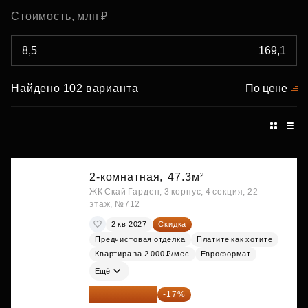
Стоимость, млн ₽
Найдено 102 варианта
По цене
2-комнатная,
47.3м²
ЖК Скай Гарден, 3 корпус, 4 секция, 22
этаж, №712
2 кв 2027
Скидка
Предчистовая отделка
Платите как хотите
Квартира за 2 000 ₽/мес
Евроформат
Ещё
21 337 267 ₽
-17%