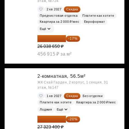
этаж, №724
2 кв 2027
Скидка
Предчистовая отделка
Платите как хотите
Квартира за 2 000 ₽/мес
Евроформат
Ещё
21 612 080 ₽
-17%
26 038 650 ₽
456 915 ₽ за м²
2-комнатная,
56.5м²
ЖК Скай Гарден, 2 корпус, 1 секция, 31
этаж, №147
1 кв 2027
Скидка
Без отделки
Платите как хотите
Квартира за 2 000 ₽/мес
Лоджия
Ещё
21 858 720 ₽
-20%
27 323 400 ₽