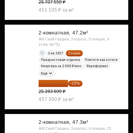
25 707 550 ₽
451 105 ₽ за м²
2-комнатная,
47.2м²
ЖК Скай Гарден, 3 корпус, 5 секция, 3
этаж, №751
2 кв 2027
Скидка
Предчистовая отделка
Платите как хотите
Квартира за 2 000 ₽/мес
Евроформат
Ещё
21 584 560 ₽
-15%
25 393 600 ₽
457 300 ₽ за м²
2-комнатная,
47.3м²
ЖК Скай Гарден, 3 корпус, 4 секция, 25