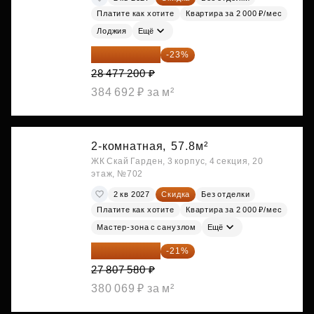
Платите как хотите
Квартира за 2 000 ₽/мес
Лоджия
Ещё
21 927 444 ₽
-23%
28 477 200 ₽
384 692 ₽ за м²
2-комнатная,
57.8м²
ЖК Скай Гарден, 3 корпус, 4 секция, 20
этаж, №702
2 кв 2027
Скидка
Без отделки
Платите как хотите
Квартира за 2 000 ₽/мес
Мастер-зона с санузлом
Ещё
21 967 988 ₽
-21%
27 807 580 ₽
380 069 ₽ за м²