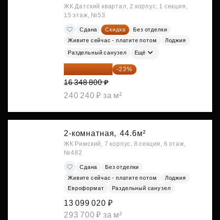
ЖК Датский квартал, 2 корпус, 1 секция,
15 этаж, №53
Сдана
Скидка
Без отделки
Живите сейчас - платите потом
Лоджия
Раздельный санузел
Ещё
12 588 576 ₽
-23%
16 348 800 ₽
240 240 ₽ за м²
2-комнатная,
44.6м²
ЖК Римский, 7 корпус, 8 секция, 6 этаж,
№482
Сдана
Без отделки
Живите сейчас - платите потом
Лоджия
Евроформат
Раздельный санузел
13 099 020 ₽
293 700 ₽ за м²