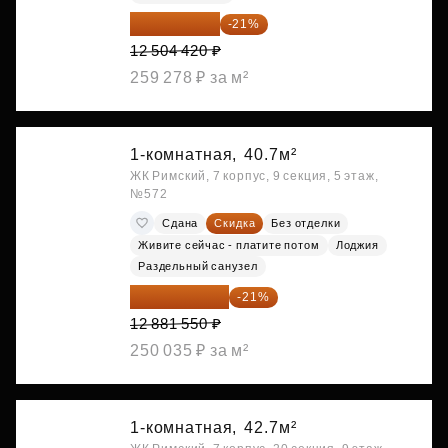
9 878 492 ₽
-21%
12 504 420 ₽
259 278 ₽ за м²
1-комнатная,
40.7м²
ЖК Римский, 7 корпус, 9 секция, 5 этаж,
№572
Сдана
Скидка
Без отделки
Живите сейчас - платите потом
Лоджия
Раздельный санузел
10 176 425 ₽
-21%
12 881 550 ₽
250 035 ₽ за м²
1-комнатная,
42.7м²