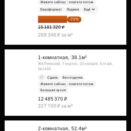
Живите сейчас - платите потом
Евроформат
Лоджия
Ещё
11 689 616 ₽
-23%
15 181 320 ₽
269 346 ₽ за м²
1-комнатная,
38.1м²
ЖК Римский, 7 корпус, 20 секция, 8 этаж,
№1465
Сдана
Без отделки
Живите сейчас - платите потом
Большая кухня
12 485 370 ₽
327 700 ₽ за м²
2-комнатная,
52.4м²