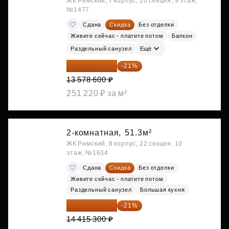
ЖК Римский, 7 корпус, 20 секция, 9 этаж,
№1477
Сдана
Скидка
Без отделки
Живите сейчас - платите потом
Балкон
Раздельный санузел
Ещё
10 727 094 ₽
-21%
13 578 600 ₽
251 220 ₽ за м²
2-комнатная,
51.3м²
ЖК Римский, 8 корпус, 22 секция, 10
этаж, №1634
Сдана
Скидка
Без отделки
Живите сейчас - платите потом
Раздельный санузел
Большая кухня
11 388 087 ₽
-21%
14 415 300 ₽