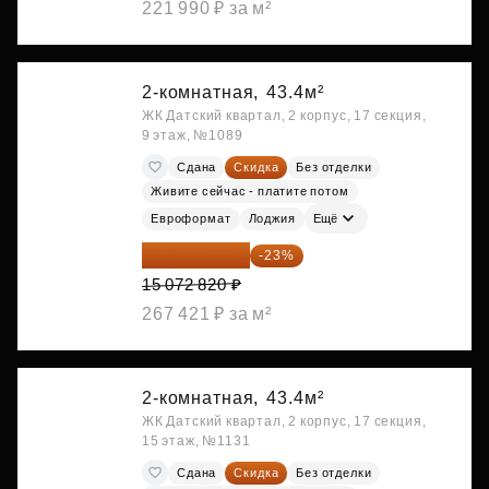
221 990 ₽ за м²
2-комнатная,
43.4м²
ЖК Датский квартал, 2 корпус, 17 секция,
9 этаж, №1089
Сдана
Скидка
Без отделки
Живите сейчас - платите потом
Евроформат
Лоджия
Ещё
11 606 071 ₽
-23%
15 072 820 ₽
267 421 ₽ за м²
2-комнатная,
43.4м²
ЖК Датский квартал, 2 корпус, 17 секция,
15 этаж, №1131
Сдана
Скидка
Без отделки