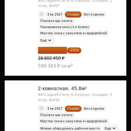
ЖК Сидней Сити, 6.3 корпус, 3 секция, 2
этаж, №457
3 кв 2027
Скидка
Без отделки
Платите как хотите
Панорамное окно (1 и более)
Мастер-зона с санузлом и гардеробной
Ещё
29 877 887 ₽
-23%
38 802 450 ₽
596 365 ₽ за м²
2-комнатная,
45.8м²
ЖК Сидней Сити, 6.3 корпус, 3 секция, 2
этаж, №455
3 кв 2027
Скидка
Без отделки
Платите как хотите
Мастер-зона с санузлом и гардеробной
Можно оборудовать рабочее место
Ещё