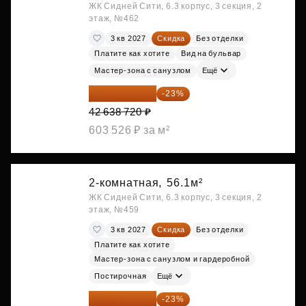
ЖК Сидней Сити, 6.3 корпус, 3 секция, 2
этаж, №462
3 кв 2027
Скидка
Без отделки
Платите как хотите
Вид на бульвар
Мастер-зона с санузлом
Ещё
32 831 814 ₽
-23%
42 638 720 ₽
603 526 ₽ за м²
2-комнатная,
56.1м²
ЖК Сидней Сити, 6.3 корпус, 3 секция, 2
этаж, №459
3 кв 2027
Скидка
Без отделки
Платите как хотите
Мастер-зона с санузлом и гардеробной
Постирочная
Ещё
33 296 248 ₽
-23%