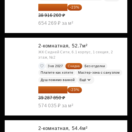
29 965 520 ₽
-23%
38 916 260 ₽
654 269 ₽ за м²
2-комнатная,
52.7м²
ЖК Сидней Сити, 6.1 корпус, 1 секция, 2
этаж, №2
3 кв 2027
Скидка
Без отделки
Платите как хотите
Мастер-зона с санузлом
Душ помимо ванной
Ещё
30 251 645 ₽
-23%
39 287 850 ₽
574 035 ₽ за м²
2-комнатная,
54.4м²