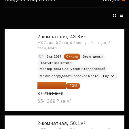
2-комнатная,
43.8м²
ЖК Сидней Сити, 6.3 корпус, 3 секция, 2
этаж, №460
3 кв 2027
Скидка
Без отделки
Платите как хотите
Мастер-зона с санузлом и гардеробной
Можно оборудовать рабочее место
Ещё
28 656 982 ₽
-23%
37 216 860 ₽
654 269 ₽ за м²
2-комнатная,
50.1м²