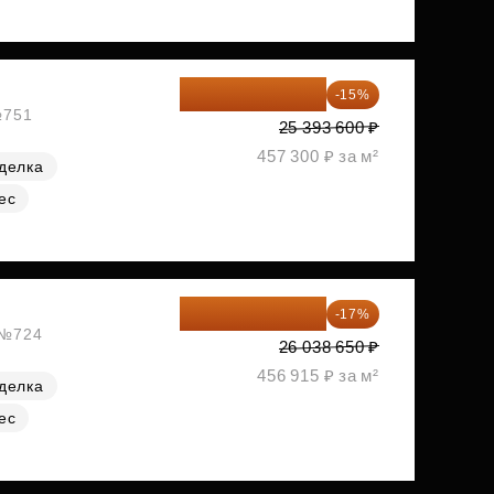
21 584 560 ₽
-15%
№751
25 393 600 ₽
457 300 ₽ за м²
делка
ес
21 612 080 ₽
-17%
, №724
26 038 650 ₽
456 915 ₽ за м²
делка
ес