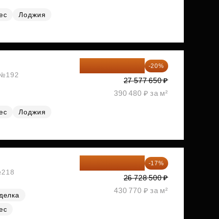
ес
Лоджия
22 062 120 ₽
-20%
, №192
27 577 650 ₽
390 480 ₽ за м²
ес
Лоджия
22 184 655 ₽
-17%
№218
26 728 500 ₽
430 770 ₽ за м²
делка
ес