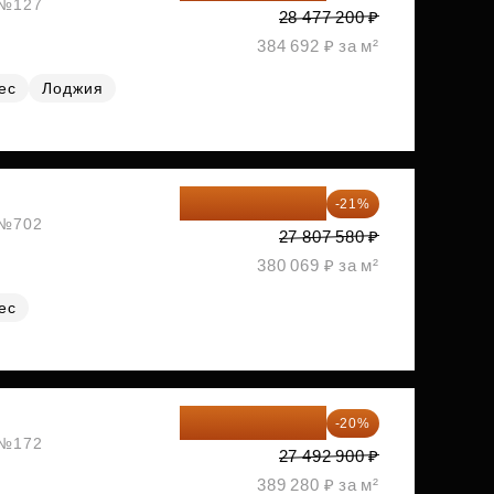
, №127
28 477 200 ₽
384 692 ₽ за м²
ес
Лоджия
21 967 988 ₽
-21%
, №702
27 807 580 ₽
380 069 ₽ за м²
ес
21 994 320 ₽
-20%
, №172
27 492 900 ₽
389 280 ₽ за м²