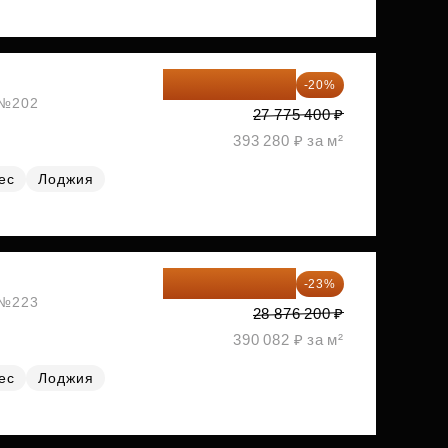
22 220 320 ₽
-20%
, №202
27 775 400 ₽
393 280 ₽ за м²
ес
Лоджия
22 234 674 ₽
-23%
, №223
28 876 200 ₽
390 082 ₽ за м²
ес
Лоджия