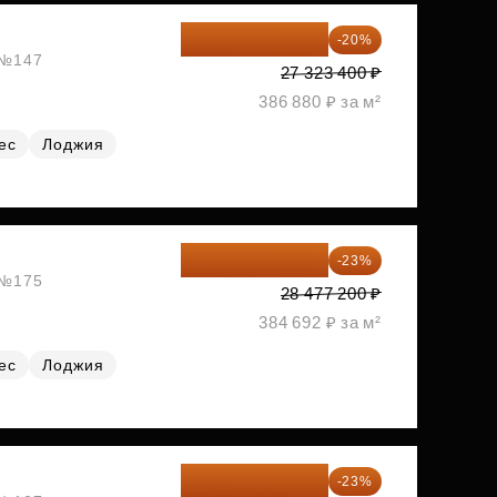
21 858 720 ₽
-20%
, №147
27 323 400 ₽
386 880 ₽ за м²
ес
Лоджия
21 927 444 ₽
-23%
, №175
28 477 200 ₽
384 692 ₽ за м²
ес
Лоджия
21 927 444 ₽
-23%