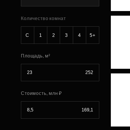
Рефинансирование
Количество комнат
С
1
2
3
4
5+
Площадь, м²
Стоимость, млн ₽