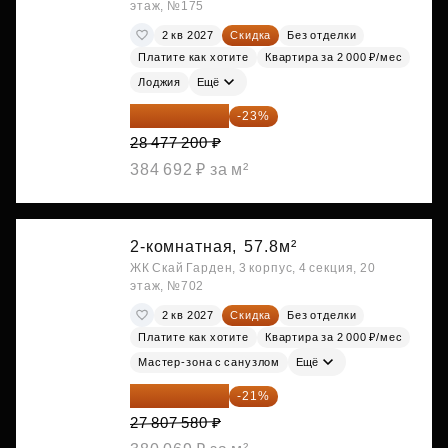
этаж, №175
2 кв 2027
Скидка
Без отделки
Платите как хотите
Квартира за 2 000 ₽/мес
Лоджия
Ещё
21 927 444 ₽
-23%
28 477 200 ₽
384 692 ₽ за м²
2-комнатная,
57.8м²
ЖК Скай Гарден, 3 корпус, 4 секция, 20
этаж, №702
2 кв 2027
Скидка
Без отделки
Платите как хотите
Квартира за 2 000 ₽/мес
Мастер-зона с санузлом
Ещё
21 967 988 ₽
-21%
27 807 580 ₽