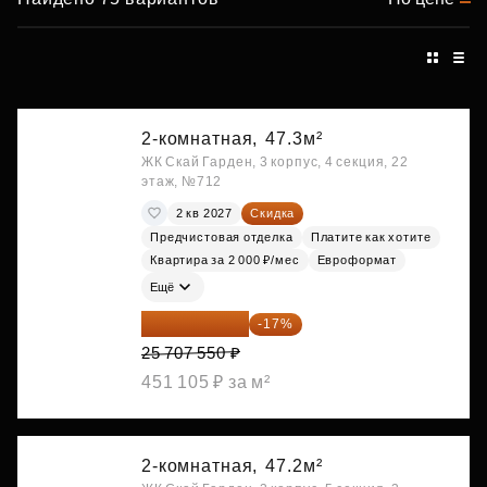
2-комнатная,
47.3м²
ЖК Скай Гарден, 3 корпус, 4 секция, 22
этаж, №712
2 кв 2027
Скидка
Предчистовая отделка
Платите как хотите
Квартира за 2 000 ₽/мес
Евроформат
Ещё
21 337 267 ₽
-17%
25 707 550 ₽
451 105 ₽ за м²
2-комнатная,
47.2м²