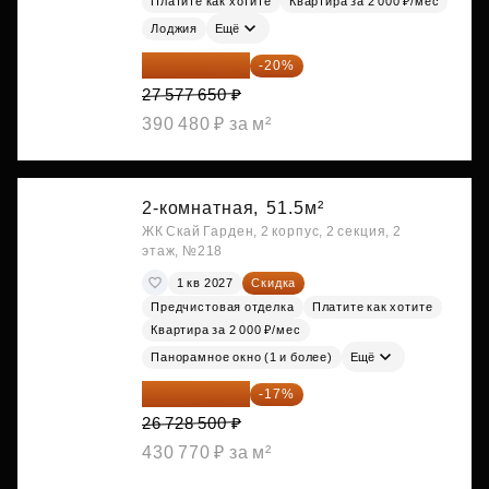
Платите как хотите
Квартира за 2 000 ₽/мес
Лоджия
Ещё
22 062 120 ₽
-20%
27 577 650 ₽
390 480 ₽ за м²
2-комнатная,
51.5м²
ЖК Скай Гарден, 2 корпус, 2 секция, 2
этаж, №218
1 кв 2027
Скидка
Предчистовая отделка
Платите как хотите
Квартира за 2 000 ₽/мес
Панорамное окно (1 и более)
Ещё
22 184 655 ₽
-17%
26 728 500 ₽
430 770 ₽ за м²