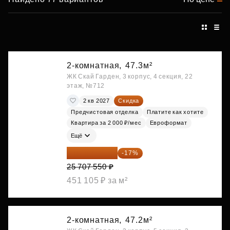
2-комнатная,
47.3м²
ЖК Скай Гарден, 3 корпус, 4 секция, 22
этаж, №712
2 кв 2027
Скидка
Предчистовая отделка
Платите как хотите
Квартира за 2 000 ₽/мес
Евроформат
Ещё
21 337 267 ₽
-17%
25 707 550 ₽
451 105 ₽ за м²
2-комнатная,
47.2м²