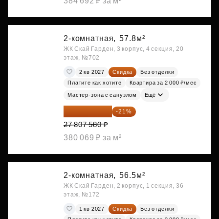
384 692 ₽ за м²
2-комнатная,
57.8м²
ЖК Скай Гарден, 3 корпус, 4 секция, 20
этаж, №702
2 кв 2027
Скидка
Без отделки
Платите как хотите
Квартира за 2 000 ₽/мес
Мастер-зона с санузлом
Ещё
21 967 988 ₽
-21%
27 807 580 ₽
380 069 ₽ за м²
2-комнатная,
56.5м²
ЖК Скай Гарден, 2 корпус, 1 секция, 36
этаж, №172
1 кв 2027
Скидка
Без отделки