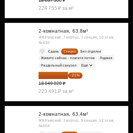
18 037 300 ₽
224 755 ₽ за м²
2-комнатная,
63.8м²
ЖК Римский, 7 корпус, 7 секция, 10 этаж,
№430
Сдана
Скидка
Без отделки
Живите сейчас - платите потом
Лоджия
Раздельный санузел
Ещё
14 258 726 ₽
-21%
18 049 020 ₽
223 491 ₽ за м²
2-комнатная,
63.4м²
ЖК Римский, 7 корпус, 9 секция, 12 этаж,
№608