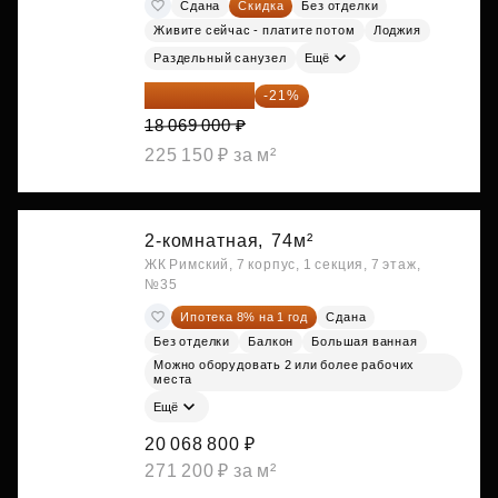
Сдана
Скидка
Без отделки
Живите сейчас - платите потом
Лоджия
Раздельный санузел
Ещё
14 274 510 ₽
-21%
18 069 000 ₽
225 150 ₽ за м²
2-комнатная,
74м²
ЖК Римский, 7 корпус, 1 секция, 7 этаж,
№35
Ипотека 8% на 1 год
Сдана
Без отделки
Балкон
Большая ванная
Можно оборудовать 2 или более рабочих
места
Ещё
20 068 800 ₽
271 200 ₽ за м²