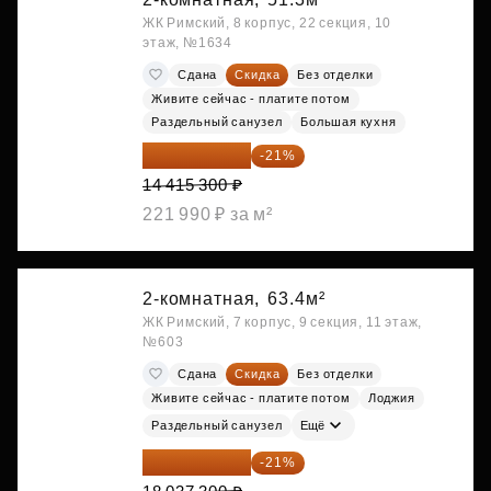
ЖК Римский, 8 корпус, 22 секция, 10
этаж, №1634
Сдана
Скидка
Без отделки
Живите сейчас - платите потом
Раздельный санузел
Большая кухня
11 388 087 ₽
-21%
14 415 300 ₽
221 990 ₽ за м²
2-комнатная,
63.4м²
ЖК Римский, 7 корпус, 9 секция, 11 этаж,
№603
Сдана
Скидка
Без отделки
Живите сейчас - платите потом
Лоджия
Раздельный санузел
Ещё
14 249 467 ₽
-21%