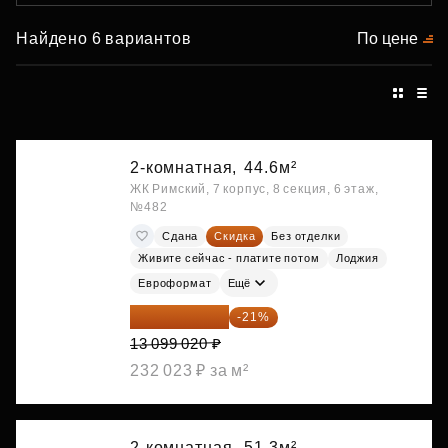
Найдено 6 вариантов
По цене
2-комнатная,
44.6м²
ЖК Римский, 7 корпус, 8 секция, 6 этаж,
№482
Сдана
Скидка
Без отделки
Живите сейчас - платите потом
Лоджия
Евроформат
Ещё
10 348 226 ₽
-21%
13 099 020 ₽
232 023 ₽ за м²
2-комнатная,
51.3м²